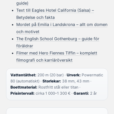
guide)
Text till Eagles Hotel California (Salsa) –
Betydelse och fakta
Mordet på Emilia i Landskrona – allt om domen
och motivet
The English School Gothenburg – guide för
föräldrar
Filmer med Hero Fiennes Tiffin – komplett
filmografi och karriäröversikt
Vattentäthet:
200 m (20 bar) ·
Urverk:
Powermatic
80 (automatiskt) ·
Storlekar:
38 mm, 43 mm ·
Boettmaterial:
Rostfritt stål eller titan ·
Prisintervall:
cirka 1 000–1 300 € ·
Garanti:
2 år