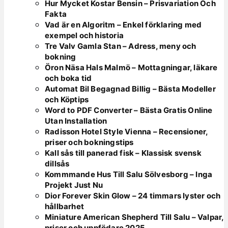
Hur Mycket Kostar Bensin – Prisvariation Och
Fakta
Vad är en Algoritm – Enkel förklaring med
exempel och historia
Tre Valv Gamla Stan – Adress, meny och
bokning
Öron Näsa Hals Malmö – Mottagningar, läkare
och boka tid
Automat Bil Begagnad Billig – Bästa Modeller
och Köptips
Word to PDF Converter – Bästa Gratis Online
Utan Installation
Radisson Hotel Style Vienna – Recensioner,
priser och bokningstips
Kall sås till panerad fisk – Klassisk svensk
dillsås
Kommmande Hus Till Salu Sölvesborg – Inga
Projekt Just Nu
Dior Forever Skin Glow – 24 timmars lyster och
hållbarhet
Miniature American Shepherd Till Salu – Valpar,
priser och uppfödare 2025