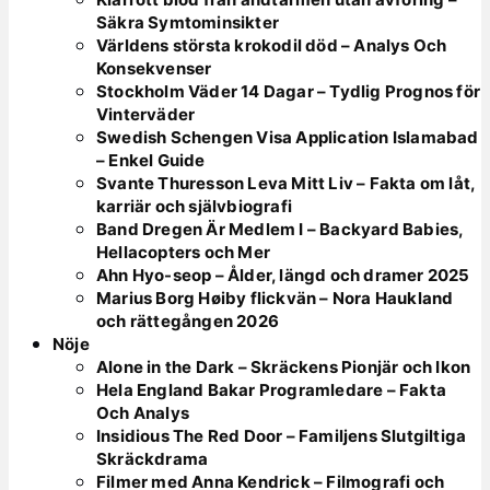
Säkra Symtominsikter
Världens största krokodil död – Analys Och
Konsekvenser
Stockholm Väder 14 Dagar – Tydlig Prognos för
Vinterväder
Swedish Schengen Visa Application Islamabad
– Enkel Guide
Svante Thuresson Leva Mitt Liv – Fakta om låt,
karriär och självbiografi
Band Dregen Är Medlem I – Backyard Babies,
Hellacopters och Mer
Ahn Hyo-seop – Ålder, längd och dramer 2025
Marius Borg Høiby flickvän – Nora Haukland
och rättegången 2026
Nöje
Alone in the Dark – Skräckens Pionjär och Ikon
Hela England Bakar Programledare – Fakta
Och Analys
Insidious The Red Door – Familjens Slutgiltiga
Skräckdrama
Filmer med Anna Kendrick – Filmografi och