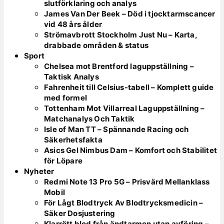
slutförklaring och analys
James Van Der Beek – Död i tjocktarmscancer
vid 48 års ålder
Strömavbrott Stockholm Just Nu – Karta,
drabbade områden & status
Sport
Chelsea mot Brentford laguppställning –
Taktisk Analys
Fahrenheit till Celsius-tabell – Komplett guide
med formel
Tottenham Mot Villarreal Laguppställning –
Matchanalys Och Taktik
Isle of Man TT – Spännande Racing och
Säkerhetsfakta
Asics Gel Nimbus Dam – Komfort och Stabilitet
för Löpare
Nyheter
Redmi Note 13 Pro 5G – Prisvärd Mellanklass
Mobil
För Lågt Blodtryck Av Blodtrycksmedicin –
Säker Dosjustering
Klarrött blod från ändtarmen utan avföring –