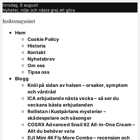
torsdag, 6 augusti
Nyheter, nöje och nästa grej att göra.
Insiktsmagasinet
Hem
Cookie Policy
Historia
Kontakt
Nyhetsbrev
Om oss
Tipsa oss
Blogg
Knöl på sidan av halsen – orsaker, symptom
och vårdråd
ICA erbjudande nästa vecka – så ser du
veckans bästa erbjudanden
Rollistan i Kustpärlans mysterier –
skådespelare och säsonger
COSRX Advanced Snail 92 All-in-One Cream –
Allt du behöver veta
DJI Mini 4K Fly More Combo – recension och