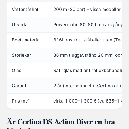
Vattentäthet
200 m (20 bar) – vissa modeller up
Urverk
Powermatic 80, 80 timmars gångres
Boettmaterial
316L rostfritt stål eller titan (Ted
Storlekar
38 mm (luggavstånd 20 mm) och 43
Glas
Safirglas med antireflexbehandling 
Garanti
2 år (internationell) (Certina offici
Pris (ny)
cirka 1 000–1 300 € (ca 835–1 42
Är Certina DS Action Diver en bra