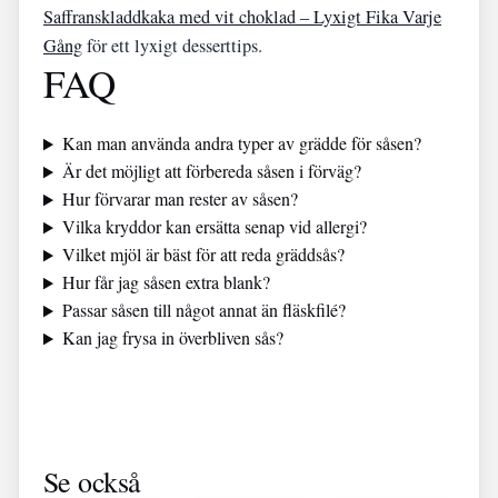
Saffranskladdkaka med vit choklad – Lyxigt Fika Varje
Gång
för ett lyxigt desserttips.
FAQ
Kan man använda andra typer av grädde för såsen?
Är det möjligt att förbereda såsen i förväg?
Hur förvarar man rester av såsen?
Vilka kryddor kan ersätta senap vid allergi?
Vilket mjöl är bäst för att reda gräddsås?
Hur får jag såsen extra blank?
Passar såsen till något annat än fläskfilé?
Kan jag frysa in överbliven sås?
Filmer med
Räkna ut
Bilförmedling
Se också
Hero Fiennes
ersättning för
i Kronoberg
Tiffin –
din bebis –
AB: Info &