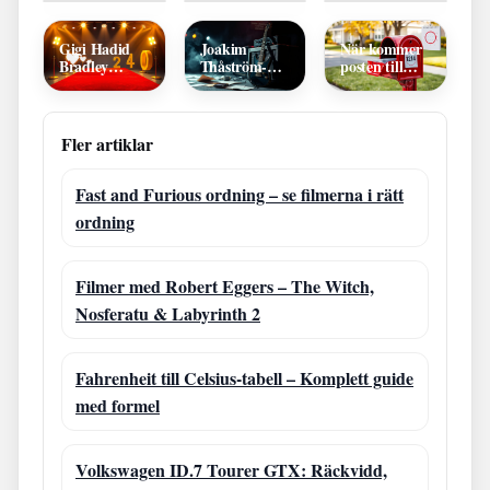
komplett
mängd per
Kontakt
filmografi och
ålder
Alvesta
karriäröversikt
Gigi Hadid
Joakim
När kommer
Bradley
Thåström-
posten till
Cooper:
låtar: karriär,
mig? Hitta
Tillsammans?
fakta och svar
din
Ålder &
utdelningsdag
tidslinje
Fler artiklar
Fast and Furious ordning – se filmerna i rätt
ordning
Filmer med Robert Eggers – The Witch,
Nosferatu & Labyrinth 2
Fahrenheit till Celsius-tabell – Komplett guide
med formel
Volkswagen ID.7 Tourer GTX: Räckvidd,