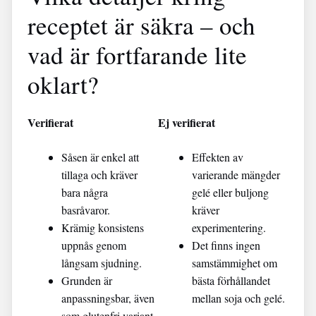
receptet är säkra – och
vad är fortfarande lite
oklart?
Verifierat
Ej verifierat
Såsen är enkel att
Effekten av
tillaga och kräver
varierande mängder
bara några
gelé eller buljong
basråvaror.
kräver
Krämig konsistens
experimentering.
uppnås genom
Det finns ingen
långsam sjudning.
samstämmighet om
Grunden är
bästa förhållandet
anpassningsbar, även
mellan soja och gelé.
som glutenfri variant.