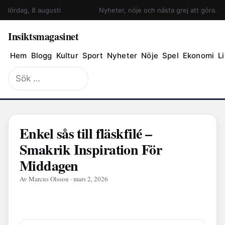
lördag, 8 augusti
Nyheter, nöje och nästa grej att göra.
Insiktsmagasinet
Hem
Blogg
Kultur
Sport
Nyheter
Nöje
Spel
Ekonomi
Li
Sök
efter:
Enkel sås till fläskfilé –
Smakrik Inspiration För
Middagen
Av Marcus Olsson · mars 2, 2026