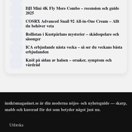
DJI Mini 4K Fly More Combo – recension och guide
2025
COSRX Advanced Snail 92 All-in-One Cream – Allt
du behöver veta
Rollistan i Kustpärlans mysterier – skådespelare och
säsonger
ICA erbjudande nästa vecka – så ser du veckans bästa
erbjudanden
Knöl på sidan av halsen – orsaker, symptom och
vårdråd
insiktsmagasinet.se är din moderna nöjes- och nyhetsguide — skarp,
snabb och kurerad för det som betyder något just nu.
Utforska