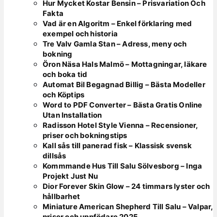
Hur Mycket Kostar Bensin – Prisvariation Och
Fakta
Vad är en Algoritm – Enkel förklaring med
exempel och historia
Tre Valv Gamla Stan – Adress, meny och
bokning
Öron Näsa Hals Malmö – Mottagningar, läkare
och boka tid
Automat Bil Begagnad Billig – Bästa Modeller
och Köptips
Word to PDF Converter – Bästa Gratis Online
Utan Installation
Radisson Hotel Style Vienna – Recensioner,
priser och bokningstips
Kall sås till panerad fisk – Klassisk svensk
dillsås
Kommmande Hus Till Salu Sölvesborg – Inga
Projekt Just Nu
Dior Forever Skin Glow – 24 timmars lyster och
hållbarhet
Miniature American Shepherd Till Salu – Valpar,
priser och uppfödare 2025