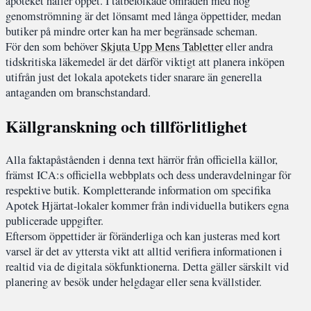
apoteket håller öppet. I tätbefolkade områden med hög
genomströmning är det lönsamt med långa öppettider, medan
butiker på mindre orter kan ha mer begränsade scheman.
För den som behöver
Skjuta Upp Mens Tabletter
eller andra
tidskritiska läkemedel är det därför viktigt att planera inköpen
utifrån just det lokala apotekets tider snarare än generella
antaganden om branschstandard.
Källgranskning och tillförlitlighet
Alla faktapåståenden i denna text härrör från officiella källor,
främst ICA:s officiella webbplats och dess underavdelningar för
respektive butik. Kompletterande information om specifika
Apotek Hjärtat-lokaler kommer från individuella butikers egna
publicerade uppgifter.
Eftersom öppettider är föränderliga och kan justeras med kort
varsel är det av yttersta vikt att alltid verifiera informationen i
realtid via de digitala sökfunktionerna. Detta gäller särskilt vid
planering av besök under helgdagar eller sena kvällstider.