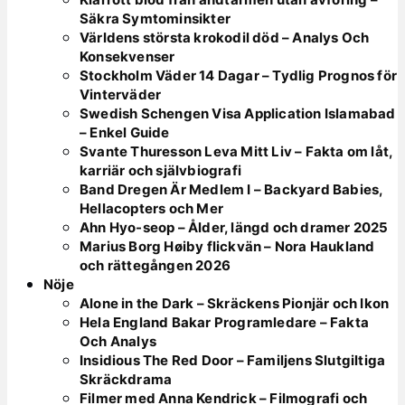
Säkra Symtominsikter
Världens största krokodil död – Analys Och
Konsekvenser
Stockholm Väder 14 Dagar – Tydlig Prognos för
Vinterväder
Swedish Schengen Visa Application Islamabad
– Enkel Guide
Svante Thuresson Leva Mitt Liv – Fakta om låt,
karriär och självbiografi
Band Dregen Är Medlem I – Backyard Babies,
Hellacopters och Mer
Ahn Hyo-seop – Ålder, längd och dramer 2025
Marius Borg Høiby flickvän – Nora Haukland
och rättegången 2026
Nöje
Alone in the Dark – Skräckens Pionjär och Ikon
Hela England Bakar Programledare – Fakta
Och Analys
Insidious The Red Door – Familjens Slutgiltiga
Skräckdrama
Filmer med Anna Kendrick – Filmografi och