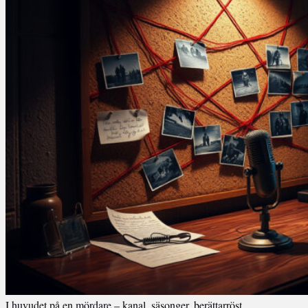
I huvudet på en mördare – kanal, säsonger, berättarröst