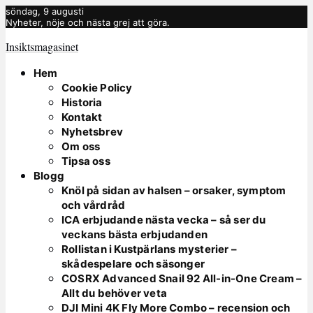
söndag, 9 augusti
Nyheter, nöje och nästa grej att göra.
Insiktsmagasinet
Hem
Cookie Policy
Historia
Kontakt
Nyhetsbrev
Om oss
Tipsa oss
Blogg
Knöl på sidan av halsen – orsaker, symptom
och vårdråd
ICA erbjudande nästa vecka – så ser du
veckans bästa erbjudanden
Rollistan i Kustpärlans mysterier –
skådespelare och säsonger
COSRX Advanced Snail 92 All-in-One Cream –
Allt du behöver veta
DJI Mini 4K Fly More Combo – recension och