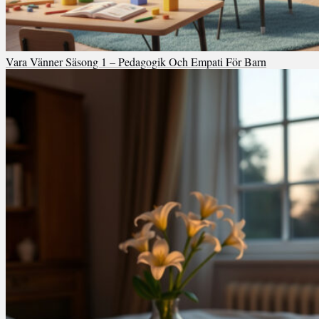
Vara Vänner Säsong 1 – Pedagogik Och Empati För Barn