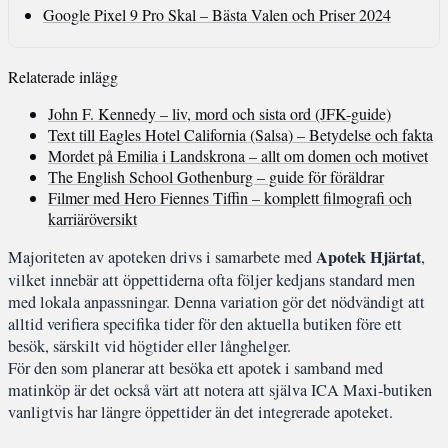
Google Pixel 9 Pro Skal – Bästa Valen och Priser 2024
Relaterade inlägg
John F. Kennedy – liv, mord och sista ord (JFK-guide)
Text till Eagles Hotel California (Salsa) – Betydelse och fakta
Mordet på Emilia i Landskrona – allt om domen och motivet
The English School Gothenburg – guide för föräldrar
Filmer med Hero Fiennes Tiffin – komplett filmografi och
karriäröversikt
Apotek Hjärtat
Majoriteten av apoteken drivs i samarbete med
,
vilket innebär att öppettiderna ofta följer kedjans standard men
med lokala anpassningar. Denna variation gör det nödvändigt att
alltid verifiera specifika tider för den aktuella butiken före ett
besök, särskilt vid högtider eller långhelger.
För den som planerar att besöka ett apotek i samband med
matinköp är det också värt att notera att själva ICA Maxi-butiken
vanligtvis har längre öppettider än det integrerade apoteket.