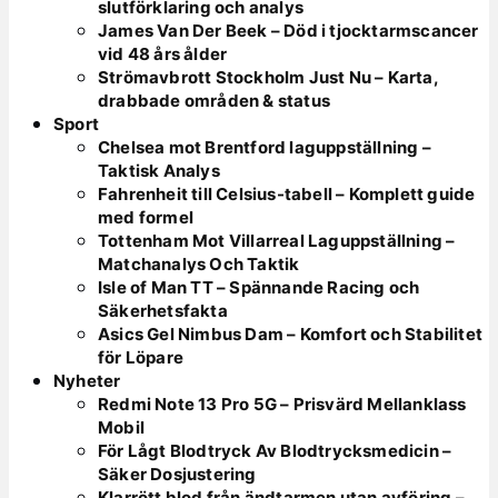
slutförklaring och analys
James Van Der Beek – Död i tjocktarmscancer
vid 48 års ålder
Strömavbrott Stockholm Just Nu – Karta,
drabbade områden & status
Sport
Chelsea mot Brentford laguppställning –
Taktisk Analys
Fahrenheit till Celsius-tabell – Komplett guide
med formel
Tottenham Mot Villarreal Laguppställning –
Matchanalys Och Taktik
Isle of Man TT – Spännande Racing och
Säkerhetsfakta
Asics Gel Nimbus Dam – Komfort och Stabilitet
för Löpare
Nyheter
Redmi Note 13 Pro 5G – Prisvärd Mellanklass
Mobil
För Lågt Blodtryck Av Blodtrycksmedicin –
Säker Dosjustering
Klarrött blod från ändtarmen utan avföring –