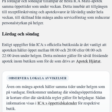
På lördagar och söndagar tillämpar de flesta ICA Maxi-apotek
samma öppettider som under veckan. Detta innebär att tillgången
till receptförskrivning och apoteksvaror är likvärdig under hela
veckan, till skillnad från många andra serviceföretag som reducerar
personalstyrkan på helger.
Lördag och söndag
Enligt uppgifter från ICA:s officiella butikssida är det vanligt att
apoteken håller öppet mellan 08:00 och 20:00 eller 08:00 och
22:00 även under helgen. Detta mönster gäller för såväl fristående
apotek inom butiken som för de som drivs av
Apotek Hjärtat
.
OBSERVERA LOKALA AVVIKELSER
Även om många apotek håller samma tider under helgen som
på vardagar, förekommer undantag där söndagsöppettiderna
är kortare eller där särskilda regler gäller för helgdagar. Sådan
information visas i
ICA:s öppettidskalender
för respektive
butik.