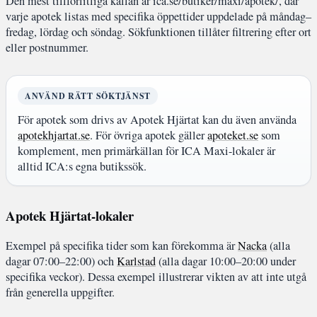
Den mest tillförlitliga källan är ica.se/butiker/maxi/apotek/, där
varje apotek listas med specifika öppettider uppdelade på måndag–
fredag, lördag och söndag. Sökfunktionen tillåter filtrering efter ort
eller postnummer.
ANVÄND RÄTT SÖKTJÄNST
För apotek som drivs av Apotek Hjärtat kan du även använda
apotekhjartat.se
. För övriga apotek gäller
apoteket.se
som
komplement, men primärkällan för ICA Maxi-lokaler är
alltid ICA:s egna butikssök.
Apotek Hjärtat-lokaler
Exempel på specifika tider som kan förekomma är
Nacka
(alla
dagar 07:00–22:00) och
Karlstad
(alla dagar 10:00–20:00 under
specifika veckor). Dessa exempel illustrerar vikten av att inte utgå
från generella uppgifter.