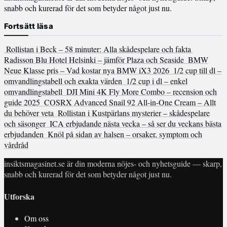
snabb och kurerad för det som betyder något just nu.
Fortsätt läsa
Rollistan i Beck – 58 minuter: Alla skådespelare och fakta
Radisson Blu Hotel Helsinki – jämför Plaza och Seaside
BMW
Neue Klasse pris – Vad kostar nya BMW iX3 2026
1/2 cup till dl –
omvandlingstabell och exakta värden
1/2 cup i dl – enkel
omvandlingstabell
DJI Mini 4K Fly More Combo – recension och
guide 2025
COSRX Advanced Snail 92 All-in-One Cream – Allt
du behöver veta
Rollistan i Kustpärlans mysterier – skådespelare
och säsonger
ICA erbjudande nästa vecka – så ser du veckans bästa
erbjudanden
Knöl på sidan av halsen – orsaker, symptom och
vårdråd
insiktsmagasinet.se är din moderna nöjes- och nyhetsguide — skarp,
snabb och kurerad för det som betyder något just nu.
Utforska
Om oss