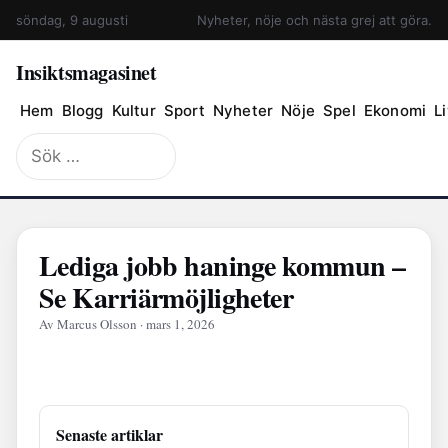
söndag, 9 augusti
Nyheter, nöje och nästa grej att göra.
Insiktsmagasinet
Hem
Blogg
Kultur
Sport
Nyheter
Nöje
Spel
Ekonomi
Li
Sök
efter:
Lediga jobb haninge kommun –
Se Karriärmöjligheter
Av Marcus Olsson · mars 1, 2026
Senaste artiklar