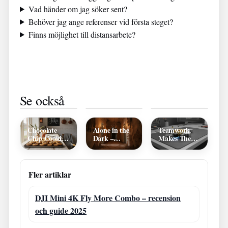
Vad händer om jag söker sent?
Behöver jag ange referenser vid första steget?
Finns möjlighet till distansarbete?
Svenska Spel
Automat Bil
Hård i magen
Se också
– Historia,
Begagnad
barn –
fakta och
Billig – Bästa
symtom,
säkert
Modeller och
huskurer och
spelande
Köptips
när du ska
söka vård
Chocolate
Alone in the
Teamwork
Chip Cookies
Dark –
Makes The
ICA – Äkta
Skräckens
Dream Work
Fika &
Pionjär och
– Starkt
Kvalitet
Ikon
Samarbete
Fler artiklar
DJI Mini 4K Fly More Combo – recension
och guide 2025