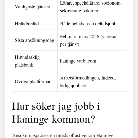
Lärare, speciallärare, socionom,
Vanligaste tjänster
sekreterare, vikarier
Heltid/deltid
Både heltids- och deltidsjobb
Februari–mars 2026 (varierar
Sista ansökningsdag
per tjänst)
Huvudsaklig
haninge.varbi.com
platsbank
Arbetsförmedlingen
, Indeed,
Övriga plattformar
ledigajobb.se
Hur söker jag jobb i
Haninge kommun?
Ansökningsprocessen inleds oftast genom Haninge