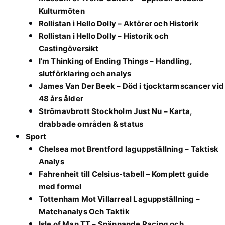
Kulturmöten
Rollistan i Hello Dolly – Aktörer och Historik
Rollistan i Hello Dolly – Historik och
Castingöversikt
I’m Thinking of Ending Things – Handling,
slutförklaring och analys
James Van Der Beek – Död i tjocktarmscancer vid
48 års ålder
Strömavbrott Stockholm Just Nu – Karta,
drabbade områden & status
Sport
Chelsea mot Brentford laguppställning – Taktisk
Analys
Fahrenheit till Celsius-tabell – Komplett guide
med formel
Tottenham Mot Villarreal Laguppställning –
Matchanalys Och Taktik
Isle of Man TT – Spännande Racing och