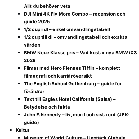
Allt du behöver veta
DJI Mini 4K Fly More Combo – recension och
guide 2025
1/2 cup i dl – enkel omvandlingstabell
1/2 cup till dl – omvandlingstabell och exakta
värden
BMW Neue Klasse pris – Vad kostar nya BMW iX3
2026
Filmer med Hero Fiennes Tiffin – komplett
filmografi och karriäröversikt
The English School Gothenburg – guide för
föräldrar
Text till Eagles Hotel California (Salsa) –
Betydelse och fakta
John F. Kennedy – liv, mord och sista ord (JFK-
guide)
Kultur
Museum of World Culture – Upptäck Globala