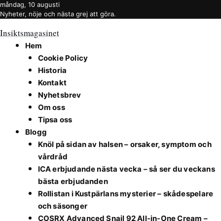
måndag, 10 augusti
Nyheter, nöje och nästa grej att göra.
Insiktsmagasinet
Hem
Cookie Policy
Historia
Kontakt
Nyhetsbrev
Om oss
Tipsa oss
Blogg
Knöl på sidan av halsen – orsaker, symptom och
vårdråd
ICA erbjudande nästa vecka – så ser du veckans
bästa erbjudanden
Rollistan i Kustpärlans mysterier – skådespelare
och säsonger
COSRX Advanced Snail 92 All-in-One Cream –