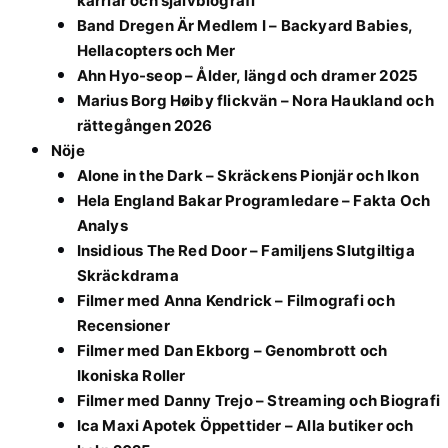
karriär och självbiografi
Band Dregen Är Medlem I – Backyard Babies,
Hellacopters och Mer
Ahn Hyo-seop – Ålder, längd och dramer 2025
Marius Borg Høiby flickvän – Nora Haukland och
rättegången 2026
Nöje
Alone in the Dark – Skräckens Pionjär och Ikon
Hela England Bakar Programledare – Fakta Och
Analys
Insidious The Red Door – Familjens Slutgiltiga
Skräckdrama
Filmer med Anna Kendrick – Filmografi och
Recensioner
Filmer med Dan Ekborg – Genombrott och
Ikoniska Roller
Filmer med Danny Trejo – Streaming och Biografi
Ica Maxi Apotek Öppettider – Alla butiker och