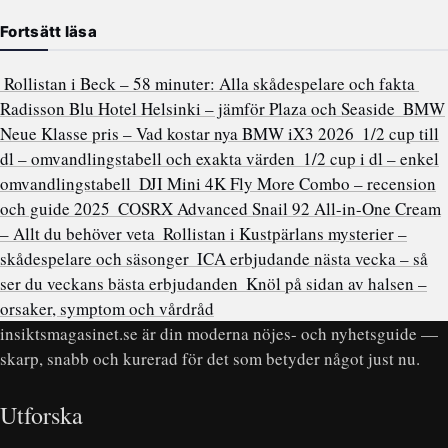
Fortsätt läsa
Rollistan i Beck – 58 minuter: Alla skådespelare och fakta
Radisson Blu Hotel Helsinki – jämför Plaza och Seaside
BMW
Neue Klasse pris – Vad kostar nya BMW iX3 2026
1/2 cup till
dl – omvandlingstabell och exakta värden
1/2 cup i dl – enkel
omvandlingstabell
DJI Mini 4K Fly More Combo – recension
och guide 2025
COSRX Advanced Snail 92 All-in-One Cream
– Allt du behöver veta
Rollistan i Kustpärlans mysterier –
skådespelare och säsonger
ICA erbjudande nästa vecka – så
ser du veckans bästa erbjudanden
Knöl på sidan av halsen –
orsaker, symptom och vårdråd
insiktsmagasinet.se är din moderna nöjes- och nyhetsguide —
skarp, snabb och kurerad för det som betyder något just nu.
Utforska