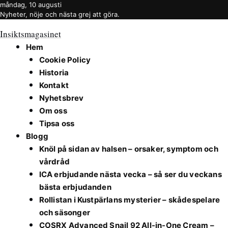
måndag, 10 augusti
Nyheter, nöje och nästa grej att göra.
Insiktsmagasinet
Hem
Cookie Policy
Historia
Kontakt
Nyhetsbrev
Om oss
Tipsa oss
Blogg
Knöl på sidan av halsen – orsaker, symptom och
vårdråd
ICA erbjudande nästa vecka – så ser du veckans
bästa erbjudanden
Rollistan i Kustpärlans mysterier – skådespelare
och säsonger
COSRX Advanced Snail 92 All-in-One Cream –