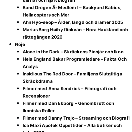
karriär och självbiografi
Band Dregen Är Medlem I – Backyard Babies,
Hellacopters och Mer
Ahn Hyo-seop – Ålder, längd och dramer 2025
Marius Borg Høiby flickvän – Nora Haukland och
rättegången 2026
Nöje
Alone in the Dark – Skräckens Pionjär och Ikon
Hela England Bakar Programledare – Fakta Och
Analys
Insidious The Red Door – Familjens Slutgiltiga
Skräckdrama
Filmer med Anna Kendrick – Filmografi och
Recensioner
Filmer med Dan Ekborg – Genombrott och
Ikoniska Roller
Filmer med Danny Trejo – Streaming och Biografi
Ica Maxi Apotek Öppettider – Alla butiker och