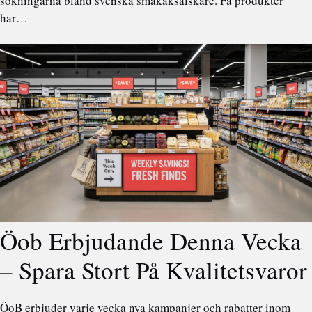
sökningarna bland svenska småkaksälskare. Få produkter
har…
Öob Erbjudande Denna Vecka
– Spara Stort På Kvalitetsvaror
ÖoB erbjuder varje vecka nya kampanjer och rabatter inom