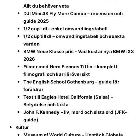
Allt du behöver veta
DJI Mini 4K Fly More Combo – recension och
guide 2025
1/2 cup i dl – enkel omvandlingstabell
1/2 cup till dl – omvandlingstabell och exakta
värden
BMW Neue Klasse pris – Vad kostar nya BMW iX3
2026
Filmer med Hero Fiennes Tiffin – komplett
filmografi och karriäröversikt
The English School Gothenburg – guide för
föräldrar
Text till Eagles Hotel California (Salsa) –
Betydelse och fakta
John F. Kennedy – liv, mord och sista ord (JFK-
guide)
Kultur
Museum of World Culture – Upptäck Globala