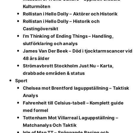
Kulturmöten
Rollistan i Hello Dolly – Aktörer och Historik
Rollistan i Hello Dolly – Historik och
Castingöversikt
I’m Thinking of Ending Things – Handling,
slutförklaring och analys
James Van Der Beek – Död i tjocktarmscancer vid
48 års ålder
Strömavbrott Stockholm Just Nu – Karta,
drabbade områden & status
Sport
Chelsea mot Brentford laguppställning – Taktisk
Analys
Fahrenheit till Celsius-tabell – Komplett guide
med formel
Tottenham Mot Villarreal Laguppställning –
Matchanalys Och Taktik
Isle of Man TT – Spännande Racing och