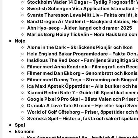
Stockholm Väder 14 Dagar – Tydlig Prognos för 
Swedish Schengen Visa Application Islamabad –
Svante Thuresson Leva Mitt Liv – Fakta om låt, ka
Band Dregen Är Medlem I – Backyard Babies, He
Ahn Hyo-seop – Ålder, längd och dramer 2025
Marius Borg Høiby flickvän – Nora Haukland oc
Nöje
Alone in the Dark – Skräckens Pionjär och Ikon
Hela England Bakar Programledare – Fakta Och
Insidious The Red Door – Familjens Slutgiltiga 
Filmer med Anna Kendrick – Filmografi och Rece
Filmer med Dan Ekborg – Genombrott och Ikonis
Filmer med Danny Trejo – Streaming och Biograf
Ica Maxi Apotek Öppettider – Alla butiker och h
Xiaomi Redmi Note 7 – Guide till Specifikatione
Google Pixel 9 Pro Skal – Bästa Valen och Priser
Dracula A Love Tale Stream – Hyr eller köp i Sve
World of Golf Göteborg – Priser, öppettider och f
Svenska Spel – Historia, fakta och säkert spelan
Spel
Ekonomi
Key Account Manager Lön – Insiktsfull Löneguid