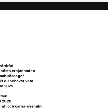
 vårdråd
s bästa erbjudanden
e och säsonger
lt du behöver veta
ide 2025
ärden
3 2026
rafi och karriäröversikt