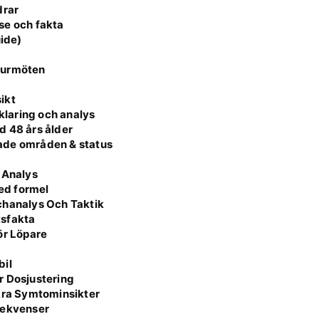
drar
lse och fakta
uide)
turmöten
sikt
rklaring och analys
d 48 års ålder
ade områden & status
 Analys
med formel
chanalys Och Taktik
tsfakta
ör Löpare
bil
r Dosjustering
äkra Symtominsikter
sekvenser