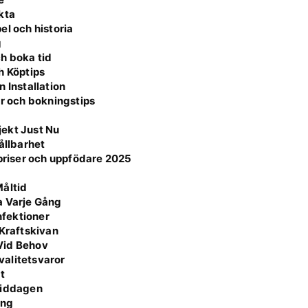
kta
el och historia
g
h boka tid
h Köptips
 Installation
er och bokningstips
jekt Just Nu
ållbarhet
 priser och uppfödare 2025
Måltid
a Varje Gång
fektioner
 Kraftskivan
Vid Behov
valitetsvaror
t
 Middagen
ing