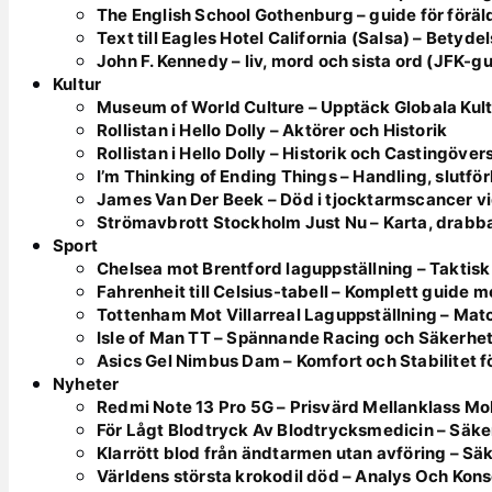
The English School Gothenburg – guide för föräl
Text till Eagles Hotel California (Salsa) – Betyde
John F. Kennedy – liv, mord och sista ord (JFK-g
Kultur
Museum of World Culture – Upptäck Globala Kul
Rollistan i Hello Dolly – Aktörer och Historik
Rollistan i Hello Dolly – Historik och Castingöver
I’m Thinking of Ending Things – Handling, slutfö
James Van Der Beek – Död i tjocktarmscancer vi
Strömavbrott Stockholm Just Nu – Karta, drabb
Sport
Chelsea mot Brentford laguppställning – Taktisk
Fahrenheit till Celsius-tabell – Komplett guide 
Tottenham Mot Villarreal Laguppställning – Mat
Isle of Man TT – Spännande Racing och Säkerhe
Asics Gel Nimbus Dam – Komfort och Stabilitet f
Nyheter
Redmi Note 13 Pro 5G – Prisvärd Mellanklass Mo
För Lågt Blodtryck Av Blodtrycksmedicin – Säke
Klarrött blod från ändtarmen utan avföring – S
Världens största krokodil död – Analys Och Kon