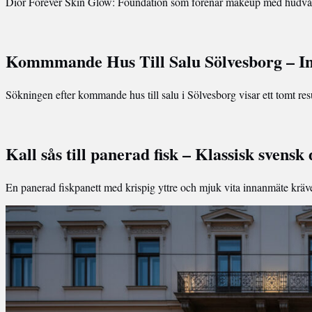
Dior Forever Skin Glow: Foundation som förenar makeup med hudvård
Kommmande Hus Till Salu Sölvesborg – In
Sökningen efter kommande hus till salu i Sölvesborg visar ett tomt re
Kall sås till panerad fisk – Klassisk svensk 
En panerad fiskpanett med krispig yttre och mjuk vita innanmäte krä