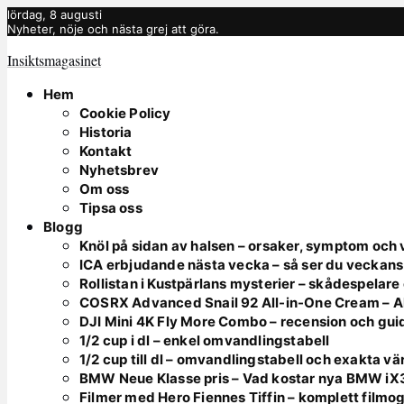
lördag, 8 augusti
Nyheter, nöje och nästa grej att göra.
Insiktsmagasinet
Hem
Cookie Policy
Historia
Kontakt
Nyhetsbrev
Om oss
Tipsa oss
Blogg
Knöl på sidan av halsen – orsaker, symptom och
ICA erbjudande nästa vecka – så ser du veckan
Rollistan i Kustpärlans mysterier – skådespelar
COSRX Advanced Snail 92 All-in-One Cream – Al
DJI Mini 4K Fly More Combo – recension och gu
1/2 cup i dl – enkel omvandlingstabell
1/2 cup till dl – omvandlingstabell och exakta v
BMW Neue Klasse pris – Vad kostar nya BMW iX
Filmer med Hero Fiennes Tiffin – komplett filmog