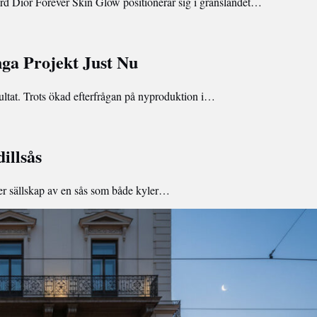
 Dior Forever Skin Glow positionerar sig i gränslandet…
ga Projekt Just Nu
sultat. Trots ökad efterfrågan på nyproduktion i…
dillsås
ver sällskap av en sås som både kyler…