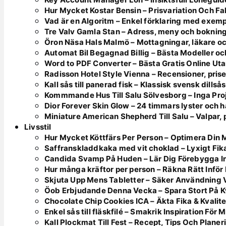
Hur Mycket Kostar Bensin – Prisvariation Och Fa
Vad är en Algoritm – Enkel förklaring med exemp
Tre Valv Gamla Stan – Adress, meny och boknin
Öron Näsa Hals Malmö – Mottagningar, läkare oc
Automat Bil Begagnad Billig – Bästa Modeller oc
Word to PDF Converter – Bästa Gratis Online Utan
Radisson Hotel Style Vienna – Recensioner, pris
Kall sås till panerad fisk – Klassisk svensk dillsås
Kommmande Hus Till Salu Sölvesborg – Inga Pro
Dior Forever Skin Glow – 24 timmars lyster och h
Miniature American Shepherd Till Salu – Valpar,
Livsstil
Hur Mycket Köttfärs Per Person – Optimera Din 
Saffranskladdkaka med vit choklad – Lyxigt Fik
Candida Svamp På Huden – Lär Dig Förebygga In
Hur många kräftor per person – Räkna Rätt Inför
Skjuta Upp Mens Tabletter – Säker Användning 
Öob Erbjudande Denna Vecka – Spara Stort På K
Chocolate Chip Cookies ICA – Äkta Fika & Kvalite
Enkel sås till fläskfilé – Smakrik Inspiration För
Kall Plockmat Till Fest – Recept, Tips Och Planer