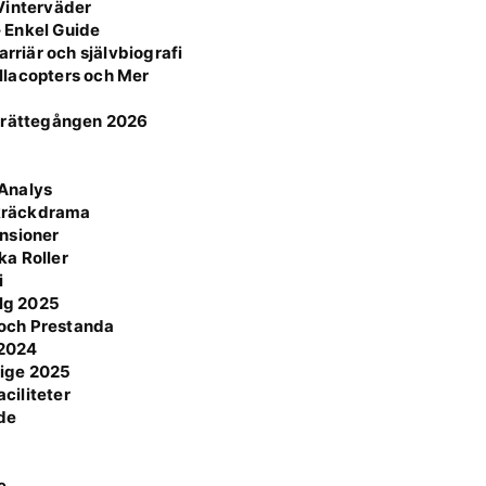
Vinterväder
 Enkel Guide
rriär och självbiografi
llacopters och Mer
h rättegången 2026
 Analys
Skräckdrama
nsioner
ka Roller
i
elg 2025
r och Prestanda
 2024
rige 2025
aciliteter
de
e