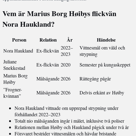
Vem är Marius Borg Høibys flickvän
Nora Haukland?
Person
Relation
År
Händelse
2022–
Vittnesmål om våld och
Nora Haukland
Ex-flickvän
2023
strypning
Juliane
Ex-flickvän
2020
Semester på kungaskeppet
Snekkestad
Marius Borg
Målsägande
2026
Rättegång pågår
Høiby
”Frogner-
Målsägande
2026
Delvis erkänt av Høiby
kvinnan”
Nora Haukland vittnade om upprepad strypning under
förhållandet 2022–2023
Totalt nio målsäganden ingår i målet, inklusive två poliser
Relationen mellan Høiby och Haukland pågick under två år
Försvaret bestrider vittnesmålen och hävdar bristande