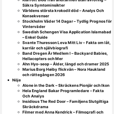
Säkra Symtominsikter
Världens största krokodil död – Analys Och
Konsekvenser
Stockholm Väder 14 Dagar – Tydlig Prognos för
Vinterväder
Swedish Schengen Visa Application Islamabad
– Enkel Guide
Svante Thuresson Leva Mitt Liv – Fakta om låt,
karriär och självbiografi
Band Dregen Är Medlem I – Backyard Babies,
Hellacopters och Mer
Ahn Hyo-seop – Ålder, längd och dramer 2025
Marius Borg Høiby flickvän – Nora Haukland
och rättegången 2026
Nöje
Alone in the Dark – Skräckens Pionjär och Ikon
Hela England Bakar Programledare – Fakta
Och Analys
Insidious The Red Door – Familjens Slutgiltiga
Skräckdrama
Filmer med Anna Kendrick – Filmografi och