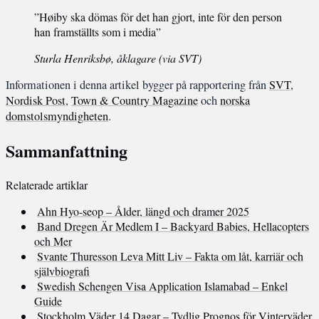
”Høiby ska dömas för det han gjort, inte för den person
han framställts som i media”
Sturla Henriksbø, åklagare (via SVT)
Informationen i denna artikel bygger på rapportering från
SVT
,
Nordisk Post
,
Town & Country Magazine
och
norska
domstolsmyndigheten
.
Sammanfattning
Relaterade artiklar
Ahn Hyo-seop – Ålder, längd och dramer 2025
Band Dregen Är Medlem I – Backyard Babies, Hellacopters
och Mer
Svante Thuresson Leva Mitt Liv – Fakta om låt, karriär och
självbiografi
Swedish Schengen Visa Application Islamabad – Enkel
Guide
Stockholm Väder 14 Dagar – Tydlig Prognos för Vinterväder