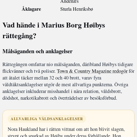
Andenæs
Åklagare
Sturla Henriksbø
Vad hände i Marius Borg Høibys
rättegång?
Målsäganden och anklagelser
Rättegången omfattar nio målsäganden, däribland Høibys tidigare
flickvänner och två poliser.
Town & Country Magazine redogör
för
att åtalet täcker mellan 32 och 40 brott, varav fyra
våldtäktsanklagelser utgör de mest allvarliga punkterna. Övriga
anklagelser inkluderar misshandel i nära relation, våldsbrott,
dödshot, narkotikabrott och överträdelser av besöksförbud.
ALLVARLIGA VÅLDSANKLAGELSER
Nora Haukland har i rätten vittnat om att hon blivit slagen,
strypt och sparkad av Høiby under deras förhållande. Hon