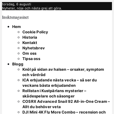
torsdag, 6 augusti
Nyheter, nöje och nästa grej att göra.
Insiktsmagasinet
Hem
Cookie Policy
Historia
Kontakt
Nyhetsbrev
Om oss
Tipsa oss
Blogg
Knöl på sidan av halsen – orsaker, symptom
och vårdråd
ICA erbjudande nästa vecka – så ser du
veckans bästa erbjudanden
Rollistan i Kustpärlans mysterier –
skådespelare och säsonger
COSRX Advanced Snail 92 All-in-One Cream –
Allt du behöver veta
DJI Mini 4K Fly More Combo – recension och