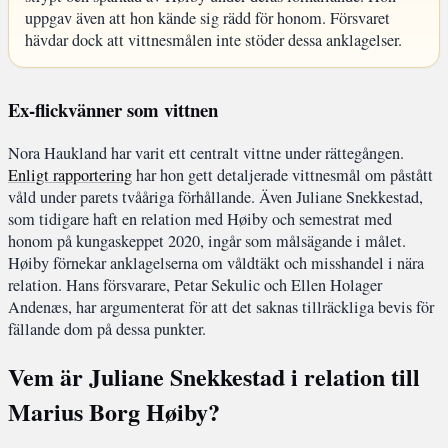
uppgav även att hon kände sig rädd för honom. Försvaret
hävdar dock att vittnesmålen inte stöder dessa anklagelser.
Ex-flickvänner som vittnen
Nora Haukland har varit ett centralt vittne under rättegången.
Enligt rapportering
har hon gett detaljerade vittnesmål om påstått
våld under parets tvååriga förhållande. Även Juliane Snekkestad,
som tidigare haft en relation med Høiby och semestrat med
honom på kungaskeppet 2020, ingår som målsägande i målet.
Høiby förnekar anklagelserna om våldtäkt och misshandel i nära
relation. Hans försvarare, Petar Sekulic och Ellen Holager
Andenæs, har argumenterat för att det saknas tillräckliga bevis för
fällande dom på dessa punkter.
Vem är Juliane Snekkestad i relation till
Marius Borg Høiby?