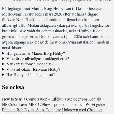
Rättegången mot Marius Borg Høiby, son till kronprinsessan
Mette-Marit, avslutades i mars 2026 efter att hans tidigare
flickvän Nora Haukland och andra målsäganden vittnat om
allvarligt våld. Medan åklagaren yrkar på över sju års fängelse för
brott inklusive våldtäkt och misshandel, nekar Høiby till de
grövsta anklagelserna. Domen väntas i juni 2026 och kommer att
avgöra utgången av ett av de mest omskrivna rättsfallen i modern
norsk historia.
Hur gammal är Marius Borg Høiby?
Vilka är de allvarligaste anklagelserna?
När väntas domen meddelas?
Vilka advokater försvarar Høiby?
Har Høiby erkänt några brott?
Se också
How to Start a Conversation – Effektiva Metoder För Kontakt
HP Color Laser MFP 179fnw – problem, toner och Wi-Fi-guide
Film om Bob Dylan: Se A Complete Unknown med Chalamet