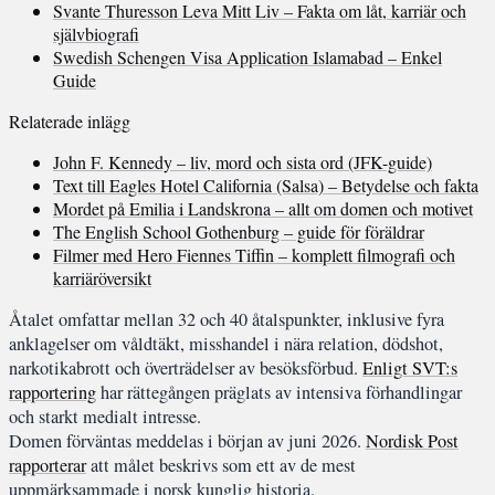
Svante Thuresson Leva Mitt Liv – Fakta om låt, karriär och
självbiografi
Swedish Schengen Visa Application Islamabad – Enkel
Guide
Relaterade inlägg
John F. Kennedy – liv, mord och sista ord (JFK-guide)
Text till Eagles Hotel California (Salsa) – Betydelse och fakta
Mordet på Emilia i Landskrona – allt om domen och motivet
The English School Gothenburg – guide för föräldrar
Filmer med Hero Fiennes Tiffin – komplett filmografi och
karriäröversikt
Åtalet omfattar mellan 32 och 40 åtalspunkter, inklusive fyra
anklagelser om våldtäkt, misshandel i nära relation, dödshot,
narkotikabrott och överträdelser av besöksförbud.
Enligt SVT:s
rapportering
har rättegången präglats av intensiva förhandlingar
och starkt medialt intresse.
Domen förväntas meddelas i början av juni 2026.
Nordisk Post
rapporterar
att målet beskrivs som ett av de mest
uppmärksammade i norsk kunglig historia.