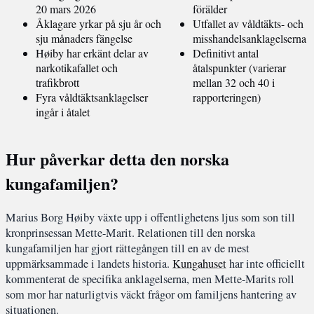
20 mars 2026
förälder
Åklagare yrkar på sju år och
Utfallet av våldtäkts- och
sju månaders fängelse
misshandelsanklagelserna
Høiby har erkänt delar av
Definitivt antal
narkotikafallet och
åtalspunkter (varierar
trafikbrott
mellan 32 och 40 i
Fyra våldtäktsanklagelser
rapporteringen)
ingår i åtalet
Hur påverkar detta den norska
kungafamiljen?
Marius Borg Høiby växte upp i offentlighetens ljus som son till
kronprinsessan Mette-Marit. Relationen till den norska
kungafamiljen har gjort rättegången till en av de mest
uppmärksammade i landets historia.
Kungahuset
har inte officiellt
kommenterat de specifika anklagelserna, men Mette-Marits roll
som mor har naturligtvis väckt frågor om familjens hantering av
situationen.