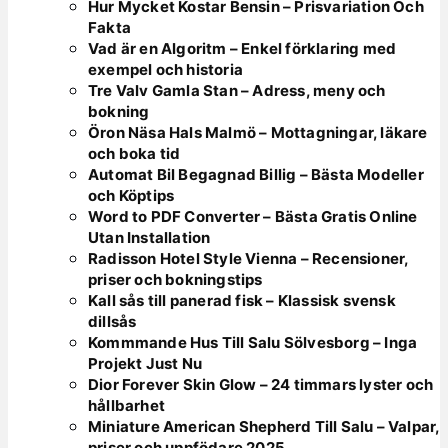
Hur Mycket Kostar Bensin – Prisvariation Och
Fakta
Vad är en Algoritm – Enkel förklaring med
exempel och historia
Tre Valv Gamla Stan – Adress, meny och
bokning
Öron Näsa Hals Malmö – Mottagningar, läkare
och boka tid
Automat Bil Begagnad Billig – Bästa Modeller
och Köptips
Word to PDF Converter – Bästa Gratis Online
Utan Installation
Radisson Hotel Style Vienna – Recensioner,
priser och bokningstips
Kall sås till panerad fisk – Klassisk svensk
dillsås
Kommmande Hus Till Salu Sölvesborg – Inga
Projekt Just Nu
Dior Forever Skin Glow – 24 timmars lyster och
hållbarhet
Miniature American Shepherd Till Salu – Valpar,
priser och uppfödare 2025