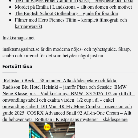
Text till Eagles Hotel California (Salsa) – Betydelse och fakta
Mordet på Emilia i Landskrona – allt om domen och motivet
The English School Gothenburg – guide för föräldrar
Filmer med Hero Fiennes Tiffin – komplett filmografi och
karriäröversikt
Insiktsmagasinet
insiktsmagasinet.se är din moderna nöjes- och nyhetsguide. Skarp,
snabb och kurerad för det som betyder något just nu.
Fortsätt läsa
Rollistan i Beck – 58 minuter: Alla skådespelare och fakta
Radisson Blu Hotel Helsinki – jämför Plaza och Seaside
BMW
Neue Klasse pris – Vad kostar nya BMW iX3 2026
1/2 cup till dl –
omvandlingstabell och exakta värden
1/2 cup i dl – enkel
omvandlingstabell
DJI Mini 4K Fly More Combo – recension och
guide 2025
COSRX Advanced Snail 92 All-in-One Cream – Allt
du behöver veta
Rollistan i Kustpärlans mysterier – skådespelare