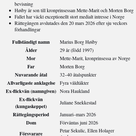
bevisning
Høiby är son till kronprinsessan Mette-Marit och Morten Borg
Fallet har väckt exceptionellt stort medialt intresse i Norge
Rättegången avslutades den 20 mars 2026 efter sju veckors
förhandlingar
Fullständigt namn
Marius Borg Høiby
Ålder
29 år (född 1997)
Mor
Mette-Marit, kronprinsessa av Norge
Far
Morten Borg
Nuvarande åtal
32–40 åtalspunkter
Allvarligaste anklagelse
Fyra våldtäkter
Ex-flickvän (namngiven)
Nora Haukland
Ex-flickvän
Juliane Snekkestad
(kungaskeppet)
Rättegångsperiod
Januari–mars 2026
Dom
Förväntas juni 2026
Petar Sekulic, Ellen Holager
Försvarare