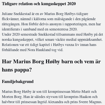
Tidigare relation och kungaskeppet 2020
Juliane Snekkestad är en av Marius Borg Høibys tidigare
flickvänner, nämnd i källorna som målsägande i den pågående
rättegången. Hon förblir delvis anonym i rapporteringen, men har
identifierats i samband med en semesterresa 2020.
Under 2020 semestrade Snekkestad tillsammans med Høiby på det
norska kungaskeppet, vilket senare väckte medial uppmärksamhet.
Relationen var ett tidigt kapitel i Høibys vuxna liv innan hans
förhållande med Nora Haukland tog vid.
Har Marius Borg Høiby barn och vem är
hans pappa?
Familjebakgrund
Marius Borg Høiby är son till kronprinsessan Mette-Marit och
Morten Borg. Han är således styvson till kronprins Haakon och
halvbror till prinsessan Ingrid Alexandra och prins Sverre Magnus.