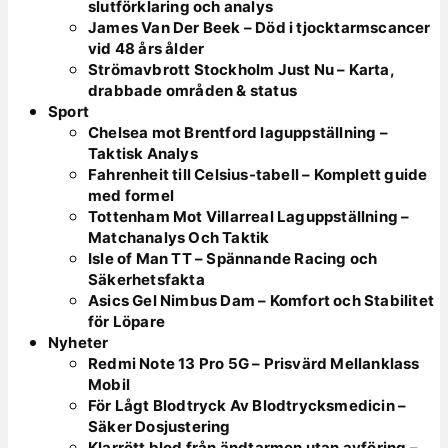
slutförklaring och analys
James Van Der Beek – Död i tjocktarmscancer
vid 48 års ålder
Strömavbrott Stockholm Just Nu – Karta,
drabbade områden & status
Sport
Chelsea mot Brentford laguppställning –
Taktisk Analys
Fahrenheit till Celsius-tabell – Komplett guide
med formel
Tottenham Mot Villarreal Laguppställning –
Matchanalys Och Taktik
Isle of Man TT – Spännande Racing och
Säkerhetsfakta
Asics Gel Nimbus Dam – Komfort och Stabilitet
för Löpare
Nyheter
Redmi Note 13 Pro 5G – Prisvärd Mellanklass
Mobil
För Lågt Blodtryck Av Blodtrycksmedicin –
Säker Dosjustering
Klarrött blod från ändtarmen utan avföring –