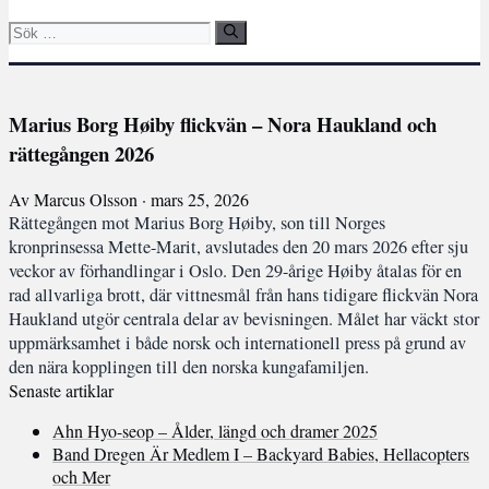
Sök
efter:
Marius Borg Høiby flickvän – Nora Haukland och
rättegången 2026
Av Marcus Olsson · mars 25, 2026
Rättegången mot Marius Borg Høiby, son till Norges
kronprinsessa Mette-Marit, avslutades den 20 mars 2026 efter sju
veckor av förhandlingar i Oslo. Den 29-årige Høiby åtalas för en
rad allvarliga brott, där vittnesmål från hans tidigare flickvän Nora
Haukland utgör centrala delar av bevisningen. Målet har väckt stor
uppmärksamhet i både norsk och internationell press på grund av
den nära kopplingen till den norska kungafamiljen.
Senaste artiklar
Ahn Hyo-seop – Ålder, längd och dramer 2025
Band Dregen Är Medlem I – Backyard Babies, Hellacopters
och Mer