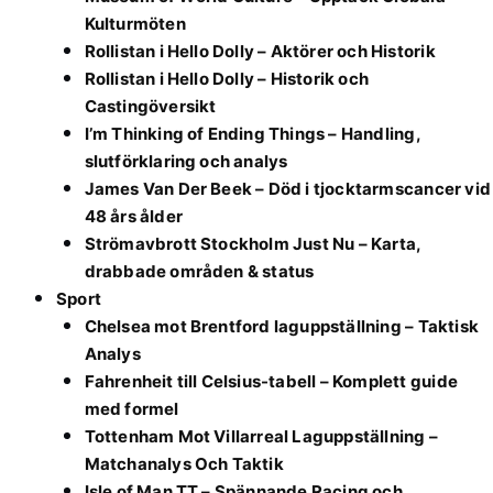
Kulturmöten
Rollistan i Hello Dolly – Aktörer och Historik
Rollistan i Hello Dolly – Historik och
Castingöversikt
I’m Thinking of Ending Things – Handling,
slutförklaring och analys
James Van Der Beek – Död i tjocktarmscancer vid
48 års ålder
Strömavbrott Stockholm Just Nu – Karta,
drabbade områden & status
Sport
Chelsea mot Brentford laguppställning – Taktisk
Analys
Fahrenheit till Celsius-tabell – Komplett guide
med formel
Tottenham Mot Villarreal Laguppställning –
Matchanalys Och Taktik
Isle of Man TT – Spännande Racing och