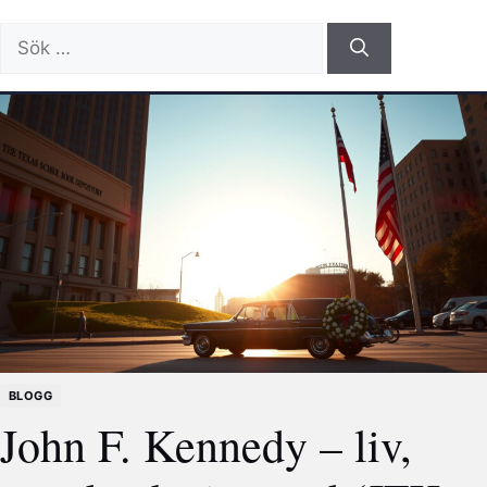
Sök
efter:
BLOGG
John F. Kennedy – liv,