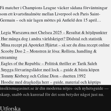
Få matcher i Champions League väcker sådana förväntningar
som ett kvartsfinalmöte mellan Liverpool och Paris Saint-
Germain – och när lagen möttes på Anfield den 15 april…
Legia Warszawa mot Chelsea 2025 – Resultat & höjdpunkter
Hur många dog i andra världskriget? Dödstal och statistik
Mina recept på Apoteket Hjärtat – så ser du dina recept online
Scooby Doo 2 – Monstren är lösa: Rollista, handling &
streaming
Eagles of the Republic – Politisk thriller av Tarik Saleh
Snygga förvaringslådor med lock – guide & bästa köpen
Tommy Körberg och Celine Dion – duetten 1992
Hoodie med dragkedja herr – guide, material och köptips
insiktsmagasinet.se är din moderna nöjes- och nyhetsguide —
skarp, snabb och kurerad för det som betyder något just nu.
Utforska