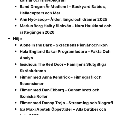
karriär och självbiografi
Band Dregen Är Medlem I – Backyard Babies,
Hellacopters och Mer
Ahn Hyo-seop – Ålder, längd och dramer 2025
Marius Borg Høiby flickvän – Nora Haukland och
rättegången 2026
Nöje
Alone in the Dark – Skräckens Pionjär och Ikon
Hela England Bakar Programledare – Fakta Och
Analys
Insidious The Red Door – Familjens Slutgiltiga
Skräckdrama
Filmer med Anna Kendrick – Filmografi och
Recensioner
Filmer med Dan Ekborg – Genombrott och
Ikoniska Roller
Filmer med Danny Trejo – Streaming och Biografi
Ica Maxi Apotek Öppettider – Alla butiker och