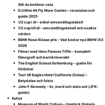
Allt du behöver veta
DJI Mini 4K Fly More Combo – recension och
guide 2025
1/2 cup i dl – enkel omvandlingstabell
1/2 cup till dl – omvandlingstabell och exakta
värden
BMW Neue Klasse pris – Vad kostar nya BMW iX3
2026
Filmer med Hero Fiennes Tiffin – komplett
filmografi och karriäröversikt
The English School Gothenburg – guide för
föräldrar
Text till Eagles Hotel California (Salsa) –
Betydelse och fakta
John F. Kennedy – liv, mord och sista ord (JFK-
guide)
Kultur
Museum of World Culture – Upptäck Globala