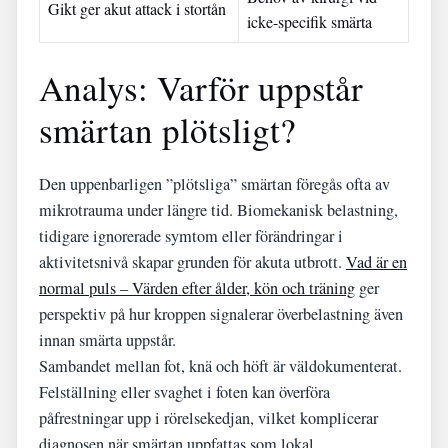
Gikt ger akut attack i stortån
icke-specifik smärta
Analys: Varför uppstår
smärtan plötsligt?
Den uppenbarligen ”plötsliga” smärtan föregås ofta av
mikrotrauma under längre tid. Biomekanisk belastning,
tidigare ignorerade symtom eller förändringar i
aktivitetsnivå skapar grunden för akuta utbrott.
Vad är en
normal puls – Värden efter ålder, kön och träning
ger
perspektiv på hur kroppen signalerar överbelastning även
innan smärta uppstår.
Sambandet mellan fot, knä och höft är väldokumenterat.
Felställning eller svaghet i foten kan överföra
påfrestningar upp i rörelsekedjan, vilket komplicerar
diagnosen när smärtan uppfattas som lokal.