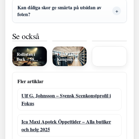
Kan dåliga skor ge smärta på utsidan av
foten?
A Quiet
Liverpool FC
Filmer med
Se också
Place: Day
mot PSG:
Anna
Xiaomi
One –
Resultat,
Kendrick –
Redmi Note 7
Prequelguide
sändning,
Filmografi
– Guide till
och recension
analys | UCL
och
Specifikationer
2026
Recensioner
Rollistan i
Lager 157
och Prestanda
Beck – 58
Kungens
minuter: Alla
Kurva –
skådespelare
öppettider,
och fakta
priser &
bakgrund
Fler artiklar
Ulf G. Johnsson – Svensk Scenkonstprofil i
Fokus
Ica Maxi Apotek Öppettider – Alla butiker
och helg 2025