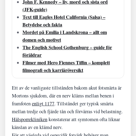
John F. Kennedy – liv, mord och sista ord
(JFK-guide)
Text till Eagles Hotel California (Salsa) –
Betydelse och fakta
Mordet på Emilia i Landskrona – allt om
domen och motivet
The English School Gothenburg – guide för
föräldrar
Filmer med Hero Fiennes Tiffin – komplett
filmografi och karriäröversikt
Ett av de vanligaste tillstånden bakom akut fotsmärta är
Mortons sjukdom, där en nerv kläms mellan benen i
framfoten
enligt 1177
. Tillståndet ger typisk smärta
mellan tredje och fjärde tån och förvärras vid belastning.
Hälsporrekliniken
konstaterar att symtomen ofta liknar
känslan av en klämd nerv.
För att vägleda vid ospecifik fotvärk behöver man