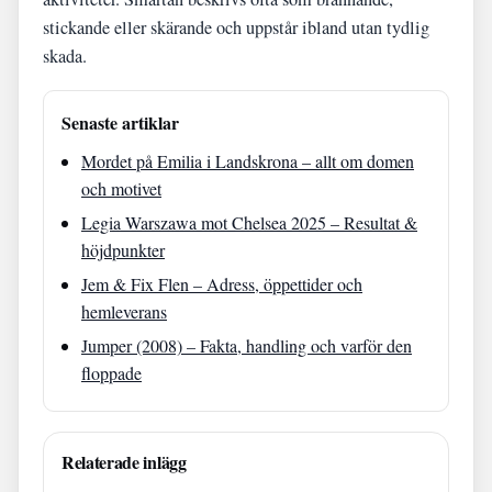
stickande eller skärande och uppstår ibland utan tydlig
skada.
Senaste artiklar
Mordet på Emilia i Landskrona – allt om domen
och motivet
Legia Warszawa mot Chelsea 2025 – Resultat &
höjdpunkter
Jem & Fix Flen – Adress, öppettider och
hemleverans
Jumper (2008) – Fakta, handling och varför den
floppade
Relaterade inlägg