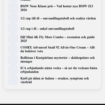
BMW Neue Klasse pris – Vad kostar nya BMW iX3
2026
1/2 cup till dl – omvandlingstabell och exakta värden
1/2 cup i dl – enkel omvandlingstabell
DJI Mini 4K Fly More Combo – recension och guide
2025
COSRX Advanced Snail 92 All-in-One Cream – Allt
du behöver veta
Rollistan i Kustpärlans mysterier – skådespelare och
säsonger
ICA erbjudande nästa vecka – så ser du veckans bästa
erbjudanden
Knöl på sidan av halsen – orsaker, symptom och
vårdråd