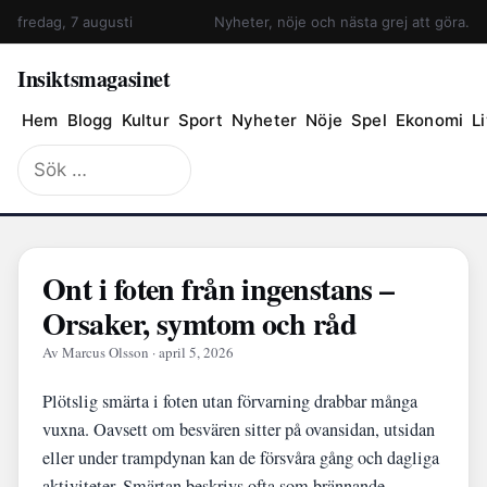
fredag, 7 augusti
Nyheter, nöje och nästa grej att göra.
Insiktsmagasinet
Hem
Blogg
Kultur
Sport
Nyheter
Nöje
Spel
Ekonomi
Li
Sök
efter:
Ont i foten från ingenstans –
Orsaker, symtom och råd
Av Marcus Olsson · april 5, 2026
Plötslig smärta i foten utan förvarning drabbar många
vuxna. Oavsett om besvären sitter på ovansidan, utsidan
eller under trampdynan kan de försvåra gång och dagliga
aktiviteter. Smärtan beskrivs ofta som brännande,