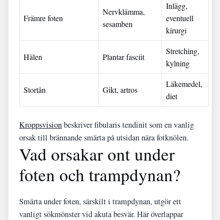
Inlägg,
Nervklämma,
Främre foten
eventuell
sesamben
kirurgi
Stretching,
Hälen
Plantar fasciit
kylning
Läkemedel,
Stortån
Gikt, artros
diet
Kroppsvision
beskriver fibularis tendinit som en vanlig
orsak till brännande smärta på utsidan nära fotknölen.
Vad orsakar ont under
foten och trampdynan?
Smärta under foten, särskilt i trampdynan, utgör ett
vanligt sök­mönster vid akuta besvär. Här överlappar