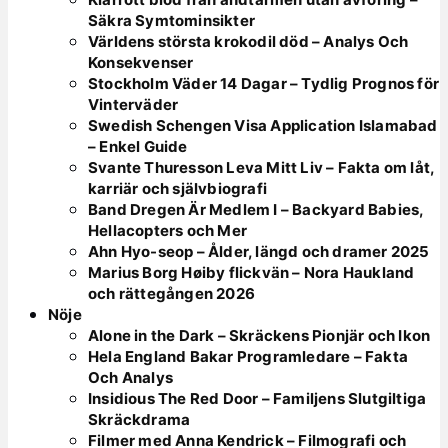
Säkra Symtominsikter
Världens största krokodil död – Analys Och
Konsekvenser
Stockholm Väder 14 Dagar – Tydlig Prognos för
Vinterväder
Swedish Schengen Visa Application Islamabad
– Enkel Guide
Svante Thuresson Leva Mitt Liv – Fakta om låt,
karriär och självbiografi
Band Dregen Är Medlem I – Backyard Babies,
Hellacopters och Mer
Ahn Hyo-seop – Ålder, längd och dramer 2025
Marius Borg Høiby flickvän – Nora Haukland
och rättegången 2026
Nöje
Alone in the Dark – Skräckens Pionjär och Ikon
Hela England Bakar Programledare – Fakta
Och Analys
Insidious The Red Door – Familjens Slutgiltiga
Skräckdrama
Filmer med Anna Kendrick – Filmografi och