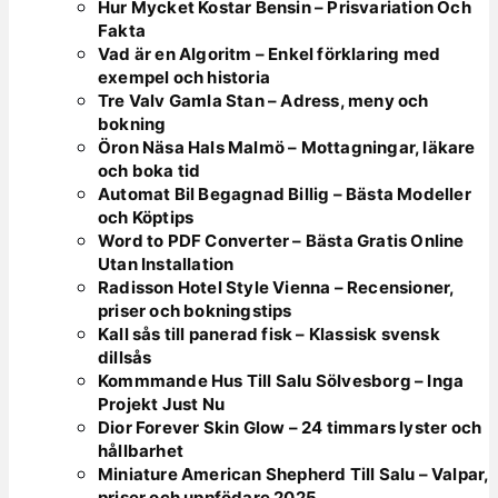
Hur Mycket Kostar Bensin – Prisvariation Och
Fakta
Vad är en Algoritm – Enkel förklaring med
exempel och historia
Tre Valv Gamla Stan – Adress, meny och
bokning
Öron Näsa Hals Malmö – Mottagningar, läkare
och boka tid
Automat Bil Begagnad Billig – Bästa Modeller
och Köptips
Word to PDF Converter – Bästa Gratis Online
Utan Installation
Radisson Hotel Style Vienna – Recensioner,
priser och bokningstips
Kall sås till panerad fisk – Klassisk svensk
dillsås
Kommmande Hus Till Salu Sölvesborg – Inga
Projekt Just Nu
Dior Forever Skin Glow – 24 timmars lyster och
hållbarhet
Miniature American Shepherd Till Salu – Valpar,
priser och uppfödare 2025