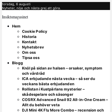
torsdag, 6 augusti
Nyheter, nöje och nästa grej att göra.
Insiktsmagasinet
Hem
Cookie Policy
Historia
Kontakt
Nyhetsbrev
Om oss
Tipsa oss
Blogg
Knöl på sidan av halsen – orsaker, symptom
och vårdråd
ICA erbjudande nästa vecka – så ser du
veckans bästa erbjudanden
Rollistan i Kustpärlans mysterier –
skådespelare och säsonger
COSRX Advanced Snail 92 All-in-One Cream –
Allt du behöver veta
DJI Mini 4K Fly More Combo – recension och