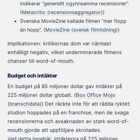
indikerar ”generellt ogynnsamma recensioner”.
(
Metacritic (recensionsaggregator)
)
Svenska MovieZine kallade filmen ”mer flopp
än hopp”. (
MovieZine (svensk filmtidning)
)
Implikationen: kritikernas dom var närmast
enhälligt negativ, vilket underminerade filmens
chanser till word-of-mouth.
Budget och intäkter
En budget på 85 miljoner dollar gav intäkter på
225 miljoner dollar globalt. (
Box Office Mojo
(branschdata)
) Det räckte inte för att rädda ryktet:
studion hoppades på en franchise, men de svaga
recensionerna och avsaknaden av stark word-of-
mouth gjorde att uppföljare skrotades.
Vad detta innebär: intäkterna på 225 miljoner