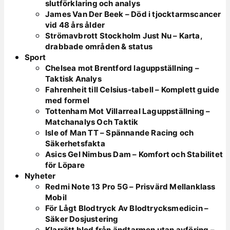
slutförklaring och analys
James Van Der Beek – Död i tjocktarmscancer
vid 48 års ålder
Strömavbrott Stockholm Just Nu – Karta,
drabbade områden & status
Sport
Chelsea mot Brentford laguppställning –
Taktisk Analys
Fahrenheit till Celsius-tabell – Komplett guide
med formel
Tottenham Mot Villarreal Laguppställning –
Matchanalys Och Taktik
Isle of Man TT – Spännande Racing och
Säkerhetsfakta
Asics Gel Nimbus Dam – Komfort och Stabilitet
för Löpare
Nyheter
Redmi Note 13 Pro 5G – Prisvärd Mellanklass
Mobil
För Lågt Blodtryck Av Blodtrycksmedicin –
Säker Dosjustering
Klarrött blod från ändtarmen utan avföring –