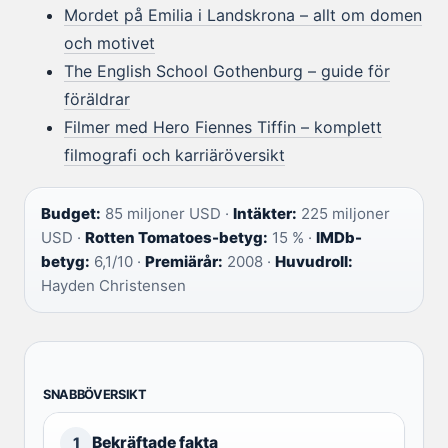
Mordet på Emilia i Landskrona – allt om domen
och motivet
The English School Gothenburg – guide för
föräldrar
Filmer med Hero Fiennes Tiffin – komplett
filmografi och karriäröversikt
Budget:
85 miljoner USD ·
Intäkter:
225 miljoner
USD ·
Rotten Tomatoes-betyg:
15 % ·
IMDb-
betyg:
6,1/10 ·
Premiärår:
2008 ·
Huvudroll:
Hayden Christensen
SNABBÖVERSIKT
Bekräftade fakta
1