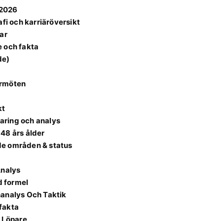
 2026
fi och karriäröversikt
ar
e och fakta
de)
urmöten
kt
laring och analys
48 års ålder
de områden & status
Analys
d formel
hanalys Och Taktik
fakta
r Löpare