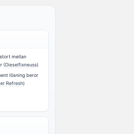
 stort mellan
r (
Dieselfixneuss
)
ent lösning beror
ter Refresh
)