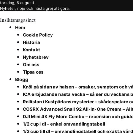
torsdag, 6 augusti
Nyheter, nöje och nästa grej att göra.
Insiktsmagasinet
Hem
Cookie Policy
Historia
Kontakt
Nyhetsbrev
Om oss
Tipsa oss
Blogg
Knöl på sidan av halsen – orsaker, symptom och v
ICA erbjudande nästa vecka – så ser du veckans 
Rollistan i Kustpärlans mysterier – skådespelare 
COSRX Advanced Snail 92 All-in-One Cream – All
DJI Mini 4K Fly More Combo – recension och guid
1/2 cup i dl – enkel omvandlingstabell
1/2 cup till dl – omvandlingstabell och exakta vär