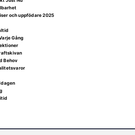
kt Just Nu
llbarhet
riser och uppfödare 2025
ltid
 Varje Gång
ektioner
raftskivan
id Behov
litetsvaror
Middagen
ng
itid