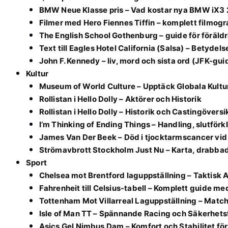
BMW Neue Klasse pris – Vad kostar nya BMW iX3
Filmer med Hero Fiennes Tiffin – komplett filmogra
The English School Gothenburg – guide för föräldr
Text till Eagles Hotel California (Salsa) – Betydels
John F. Kennedy – liv, mord och sista ord (JFK-gui
Kultur
Museum of World Culture – Upptäck Globala Kult
Rollistan i Hello Dolly – Aktörer och Historik
Rollistan i Hello Dolly – Historik och Castingöversi
I’m Thinking of Ending Things – Handling, slutförk
James Van Der Beek – Död i tjocktarmscancer vid 
Strömavbrott Stockholm Just Nu – Karta, drabba
Sport
Chelsea mot Brentford laguppställning – Taktisk 
Fahrenheit till Celsius-tabell – Komplett guide me
Tottenham Mot Villarreal Laguppställning – Matc
Isle of Man TT – Spännande Racing och Säkerhets
Asics Gel Nimbus Dam – Komfort och Stabilitet fö