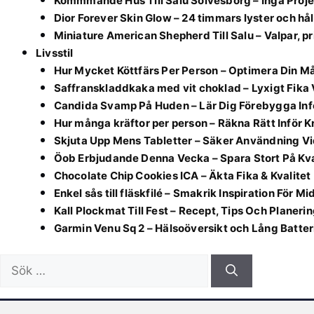
Kommmande Hus Till Salu Sölvesborg – Inga Proje
Dior Forever Skin Glow – 24 timmars lyster och hå
Miniature American Shepherd Till Salu – Valpar, p
Livsstil
Hur Mycket Köttfärs Per Person – Optimera Din Må
Saffranskladdkaka med vit choklad – Lyxigt Fika
Candida Svamp På Huden – Lär Dig Förebygga Inf
Hur många kräftor per person – Räkna Rätt Inför K
Skjuta Upp Mens Tabletter – Säker Användning V
Öob Erbjudande Denna Vecka – Spara Stort På Kva
Chocolate Chip Cookies ICA – Äkta Fika & Kvalitet
Enkel sås till fläskfilé – Smakrik Inspiration För 
Kall Plockmat Till Fest – Recept, Tips Och Planeri
Garmin Venu Sq 2 – Hälsoöversikt och Lång Batter
Sök
efter: