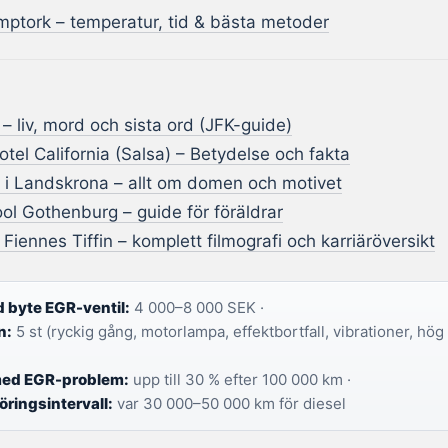
mptork – temperatur, tid & bästa metoder
– liv, mord och sista ord (JFK-guide)
Hotel California (Salsa) – Betydelse och fakta
 i Landskrona – allt om domen och motivet
ol Gothenburg – guide för föräldrar
iennes Tiffin – komplett filmografi och karriäröversikt
 byte EGR-ventil:
4 000–8 000 SEK ·
n:
5 st (ryckig gång, motorlampa, effektbortfall, vibrationer, hög
med EGR-problem:
upp till 30 % efter 100 000 km ·
ingsintervall:
var 30 000–50 000 km för diesel