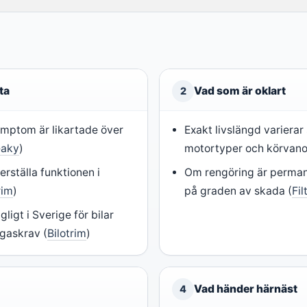
ta
Vad som är oklart
2
mptom är likartade över
Exakt livslängd varierar
eaky
)
motortyper och körvano
rställa funktionen i
Om rengöring är perman
rim
)
på graden av skada (
Fil
gligt i Sverige för bilar
gaskrav (
Bilotrim
)
Vad händer härnäst
4