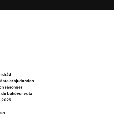
årdråd
bästa erbjudanden
och säsonger
t du behöver veta
e 2025
den