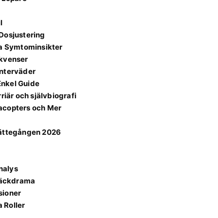
l
Dosjustering
ra Symtominsikter
ekvenser
interväder
Enkel Guide
riär och självbiografi
acopters och Mer
rättegången 2026
nalys
kräckdrama
sioner
 Roller