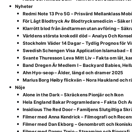
Nyheter
Redmi Note 13 Pro 5G – Prisvärd Mellanklass Mobi
För Lågt Blodtryck Av Blodtrycksmedicin – Säker 
Klarrött blod från ändtarmen utan avföring – Säk
Världens största krokodil död – Analys Och Kons
Stockholm Väder 14 Dagar – Tydlig Prognos för V
Swedish Schengen Visa Application Islamabad – 
Svante Thuresson Leva Mitt Liv – Fakta om låt, kar
Band Dregen Är Medlem I – Backyard Babies, Hell
Ahn Hyo-seop – Ålder, längd och dramer 2025
Marius Borg Høiby flickvän – Nora Haukland och 
Nöje
Alone in the Dark – Skräckens Pionjär och Ikon
Hela England Bakar Programledare – Fakta Och A
Insidious The Red Door – Familjens Slutgiltiga S
Filmer med Anna Kendrick – Filmografi och Recen
Filmer med Dan Ekborg – Genombrott och Ikoniska
Filmer med Danny Trejo – Streaming och Biografi