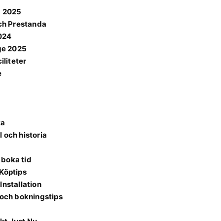
g 2025
och Prestanda
2024
ige 2025
iliteter
e
ta
 och historia
 boka tid
 Köptips
Installation
 och bokningstips