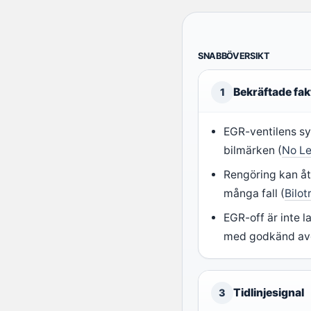
SNABBÖVERSIKT
Bekräftade fak
1
EGR-ventilens sy
bilmärken (
No L
Rengöring kan åte
många fall (
Bilot
EGR-off är inte la
med godkänd av
Tidlinjesignal
3