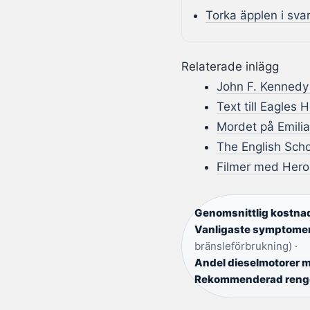
Torka äpplen i sva
Relaterade inlägg
John F. Kennedy 
Text till Eagles 
Mordet på Emilia
The English Scho
Filmer med Hero F
Genomsnittlig kostnad
Vanligaste symptome
bränsleförbrukning) ·
Andel dieselmotorer 
Rekommenderad rengör