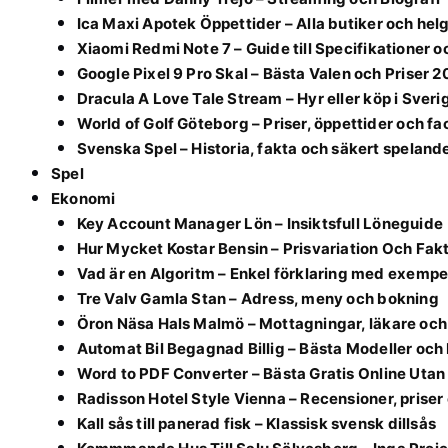
Ica Maxi Apotek Öppettider – Alla butiker och hel
Xiaomi Redmi Note 7 – Guide till Specifikationer 
Google Pixel 9 Pro Skal – Bästa Valen och Priser 
Dracula A Love Tale Stream – Hyr eller köp i Sver
World of Golf Göteborg – Priser, öppettider och fac
Svenska Spel – Historia, fakta och säkert speland
Spel
Ekonomi
Key Account Manager Lön – Insiktsfull Löneguide
Hur Mycket Kostar Bensin – Prisvariation Och Fak
Vad är en Algoritm – Enkel förklaring med exempel
Tre Valv Gamla Stan – Adress, meny och bokning
Öron Näsa Hals Malmö – Mottagningar, läkare och
Automat Bil Begagnad Billig – Bästa Modeller och
Word to PDF Converter – Bästa Gratis Online Utan 
Radisson Hotel Style Vienna – Recensioner, priser
Kall sås till panerad fisk – Klassisk svensk dillsås