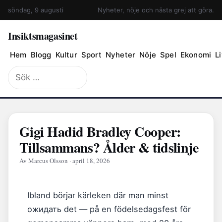
söndag, 9 augusti
Nyheter, nöje och nästa grej att göra.
Insiktsmagasinet
Hem
Blogg
Kultur
Sport
Nyheter
Nöje
Spel
Ekonomi
Li
Sök
efter:
Gigi Hadid Bradley Cooper:
Tillsammans? Ålder & tidslinje
Av Marcus Olsson · april 18, 2026
Ibland börjar kärleken där man minst
ожидать det — på en födelsedagsfest för