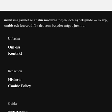
insiktsmagasinet.se är din moderna nöjes- och nyhetsguide — skarp,
snabb och kurerad för det som betyder något just nu.
Utforska
Om oss
Kontakt
Redaktion
Historia
Cookie Policy
Guider
Nyhetsbrev