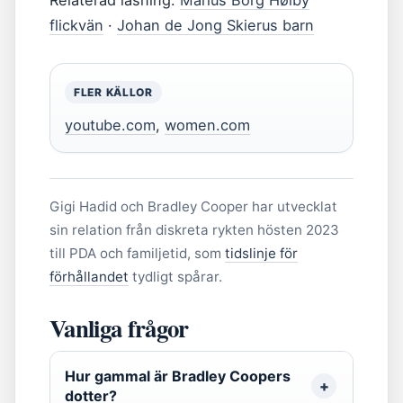
Relaterad läsning:
Marius Borg Høiby
flickvän
·
Johan de Jong Skierus barn
FLER KÄLLOR
youtube.com
,
women.com
Gigi Hadid och Bradley Cooper har utvecklat
sin relation från diskreta rykten hösten 2023
till PDA och familjetid, som
tidslinje för
förhållandet
tydligt spårar.
Vanliga frågor
Hur gammal är Bradley Coopers
dotter?