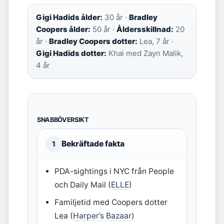
Gigi Hadids ålder:
30 år ·
Bradley
Coopers ålder:
50 år ·
Åldersskillnad:
20
år ·
Bradley Coopers dotter:
Lea, 7 år ·
Gigi Hadids dotter:
Khai med Zayn Malik,
4 år
SNABBÖVERSIKT
Bekräftade fakta
1
PDA-sightings i NYC från People
och Daily Mail (
ELLE
)
Familjetid med Coopers dotter
Lea (
Harper’s Bazaar
)