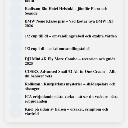
fakta
Radisson Blu Hotel Helsinki – jämför Plaza och
Seaside
BMW Neue Klasse pris – Vad kostar nya BMW iX3
2026
1/2 cup till dl – omvandlingstabell och exakta värden
1/2 cup i dl – enkel omvandlingstabell
DJI Mini 4K Fly More Combo – recension och guide
2025
COSRX Advanced Snail 92 All-in-One Cream – Allt
du behöver veta
Rollistan i Kustpärlans mysterier – skådespelare och
säsonger
ICA erbjudande nästa vecka – så ser du veckans bästa
erbjudanden
Knöl på sidan av halsen – orsaker, symptom och
vårdråd