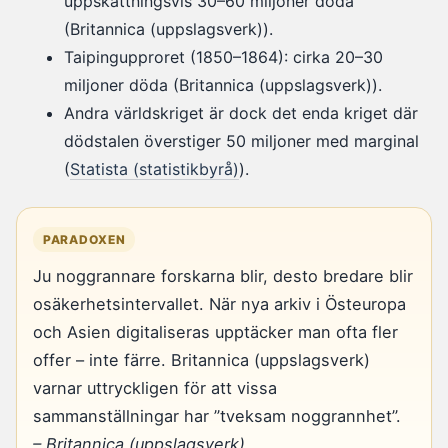
uppskattningsvis 30–60 miljoner döda
(Britannica (uppslagsverk)).
Taipingupproret (1850–1864): cirka 20–30
miljoner döda (Britannica (uppslagsverk)).
Andra världskriget är dock det enda kriget där
dödstalen överstiger 50 miljoner med marginal
(
Statista (statistikbyrå)
).
PARADOXEN
Ju noggrannare forskarna blir, desto bredare blir
osäkerhetsintervallet. När nya arkiv i Östeuropa
och Asien digitaliseras upptäcker man ofta fler
offer – inte färre. Britannica (uppslagsverk)
varnar uttryckligen för att vissa
sammanställningar har ”tveksam noggrannhet”.
– Britannica (uppslagsverk)