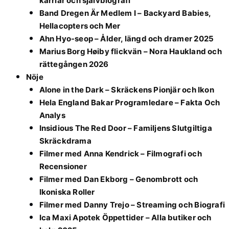
karriär och självbiografi
Band Dregen Är Medlem I – Backyard Babies,
Hellacopters och Mer
Ahn Hyo-seop – Ålder, längd och dramer 2025
Marius Borg Høiby flickvän – Nora Haukland och
rättegången 2026
Nöje
Alone in the Dark – Skräckens Pionjär och Ikon
Hela England Bakar Programledare – Fakta Och
Analys
Insidious The Red Door – Familjens Slutgiltiga
Skräckdrama
Filmer med Anna Kendrick – Filmografi och
Recensioner
Filmer med Dan Ekborg – Genombrott och
Ikoniska Roller
Filmer med Danny Trejo – Streaming och Biografi
Ica Maxi Apotek Öppettider – Alla butiker och