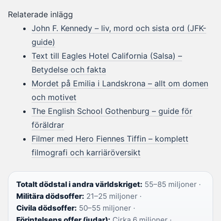
Relaterade inlägg
John F. Kennedy – liv, mord och sista ord (JFK-
guide)
Text till Eagles Hotel California (Salsa) –
Betydelse och fakta
Mordet på Emilia i Landskrona – allt om domen
och motivet
The English School Gothenburg – guide för
föräldrar
Filmer med Hero Fiennes Tiffin – komplett
filmografi och karriäröversikt
Totalt dödstal i andra världskriget:
55–85 miljoner ·
Militära dödsoffer:
21–25 miljoner ·
Civila dödsoffer:
50–55 miljoner ·
Förintelsens offer (judar):
Cirka 6 miljoner ·