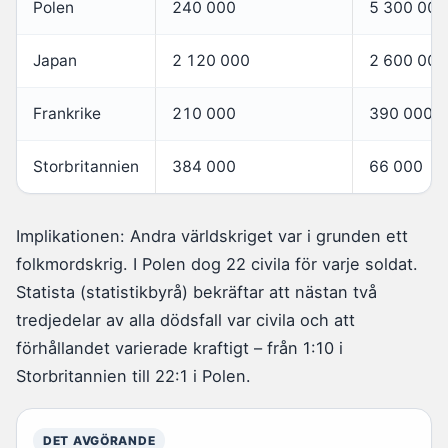
Polen
240 000
5 300 000
Japan
2 120 000
2 600 000
Frankrike
210 000
390 000
Storbritannien
384 000
66 000
Implikationen: Andra världskriget var i grunden ett
folkmordskrig. I Polen dog 22 civila för varje soldat.
Statista (statistikbyrå) bekräftar att nästan två
tredjedelar av alla dödsfall var civila och att
förhållandet varierade kraftigt – från 1:10 i
Storbritannien till 22:1 i Polen.
DET AVGÖRANDE