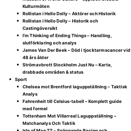
Kulturmöten
Rollistan i Hello Dolly – Aktörer och Historik
Rollistan i Hello Dolly – Historik och
Castingöversikt
I’m Thinking of Ending Things – Handling,
slutförklaring och analys
James Van Der Beek – Död i tjocktarmscancer vid
48 års ålder
Strömavbrott Stockholm Just Nu – Karta,
drabbade områden & status
Sport
Chelsea mot Brentford laguppställning – Taktisk
Analys
Fahrenheit till Celsius-tabell – Komplett guide
med formel
Tottenham Mot Villarreal Laguppställning –
Matchanalys Och Taktik
Isle of Man TT – Spännande Racing och