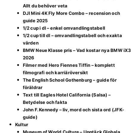
Allt du behöver veta
DJI Mini 4K Fly More Combo – recension och
guide 2025
1/2 cup i dl – enkel omvandlingstabell
1/2 cup till dl – omvandlingstabell och exakta
värden
BMW Neue Klasse pris – Vad kostar nya BMW iX3
2026
Filmer med Hero Fiennes Tiffin – komplett
filmografi och karriäröversikt
The English School Gothenburg – guide för
föräldrar
Text till Eagles Hotel California (Salsa) –
Betydelse och fakta
John F. Kennedy – liv, mord och sista ord (JFK-
guide)
Kultur
Museum of World Culture – Upptäck Globala