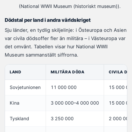
(National WWII Museum (historiskt museum)).
Dödstal per land i andra världskriget
Sju länder, en tydlig skiljelinje: i Östeuropa och Asien
var civila dödsoffer fler än militära – i Västeuropa var
det omvänt. Tabellen visar hur National WWII
Museum sammanställt siffrorna.
LAND
MILITÄRA DÖDA
CIVILA DÖ
Sovjetunionen
11 000 000
15 000 0
Kina
3 000 000–4 000 000
15 000 00
Tyskland
3 250 000
2 000 000