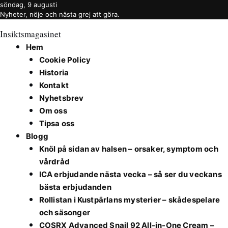
söndag, 9 augusti
Nyheter, nöje och nästa grej att göra.
Insiktsmagasinet
Hem
Cookie Policy
Historia
Kontakt
Nyhetsbrev
Om oss
Tipsa oss
Blogg
Knöl på sidan av halsen – orsaker, symptom och
vårdråd
ICA erbjudande nästa vecka – så ser du veckans
bästa erbjudanden
Rollistan i Kustpärlans mysterier – skådespelare
och säsonger
COSRX Advanced Snail 92 All-in-One Cream –