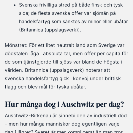
Svenska frivilliga stred på både finsk och tysk
sida; de flesta svenska offer var sjömän på
handelsfartyg som sänktes av minor eller ubåtar
(Britannica (uppslagsverk)).
Mönstret: För ett litet neutralt land som Sverige var
dödstalen låga i absoluta tal, men offer per capita för
de som tjänstgjorde till sjöss var bland de högsta i
världen. Britannica (uppslagsverk) noterar att
svenska handelsfartyg gick i konvoj under brittisk
flagg och blev mål för tyska ubåtar.
Hur många dog i Auschwitz per dag?
Auschwitz-Birkenau är sinnebilden av industriell död
– men hur många människor dog egentligen varje
dag i lägret? Svaret är mer komplicerat än man tror.