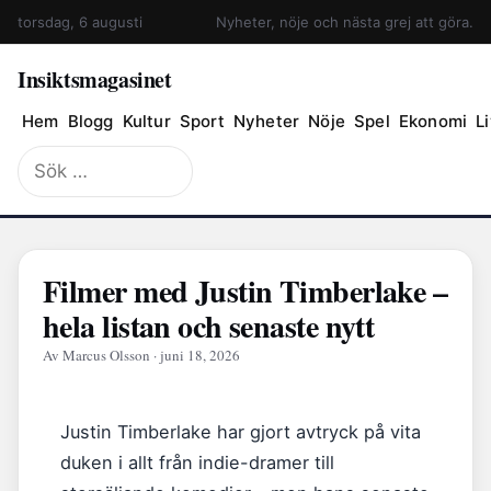
torsdag, 6 augusti
Nyheter, nöje och nästa grej att göra.
Insiktsmagasinet
Hem
Blogg
Kultur
Sport
Nyheter
Nöje
Spel
Ekonomi
Li
Sök
efter:
Filmer med Justin Timberlake –
hela listan och senaste nytt
Av Marcus Olsson · juni 18, 2026
Justin Timberlake har gjort avtryck på vita
duken i allt från indie-dramer till