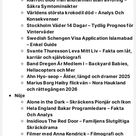
Säkra Symtominsikter
Världens största krokodil död – Analys Och
Konsekvenser
Stockholm Väder 14 Dagar – Tydlig Prognos för
Vinterväder
Swedish Schengen Visa Application Islamabad
– Enkel Guide
Svante Thuresson Leva Mitt Liv – Fakta om låt,
karriär och självbiografi
Band Dregen Är Medlem I – Backyard Babies,
Hellacopters och Mer
Ahn Hyo-seop – Ålder, längd och dramer 2025
Marius Borg Høiby flickvän – Nora Haukland
och rättegången 2026
Nöje
Alone in the Dark – Skräckens Pionjär och Ikon
Hela England Bakar Programledare – Fakta
Och Analys
Insidious The Red Door – Familjens Slutgiltiga
Skräckdrama
Filmer med Anna Kendrick – Filmografi och