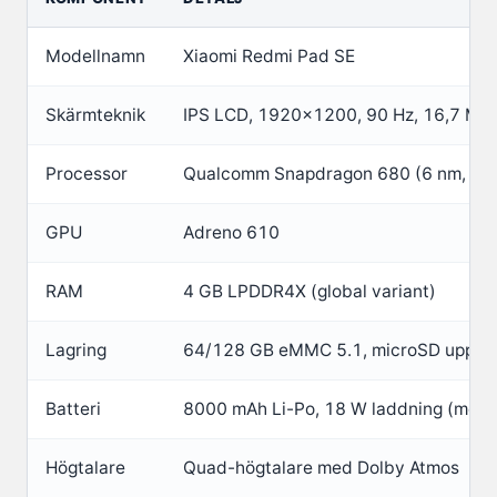
Modellnamn
Xiaomi Redmi Pad SE
Skärmteknik
IPS LCD, 1920×1200, 90 Hz, 16,7 M f
Processor
Qualcomm Snapdragon 680 (6 nm, 8 kä
GPU
Adreno 610
RAM
4 GB LPDDR4X (global variant)
Lagring
64/128 GB eMMC 5.1, microSD upp til
Batteri
8000 mAh Li-Po, 18 W laddning (medf
Högtalare
Quad-högtalare med Dolby Atmos