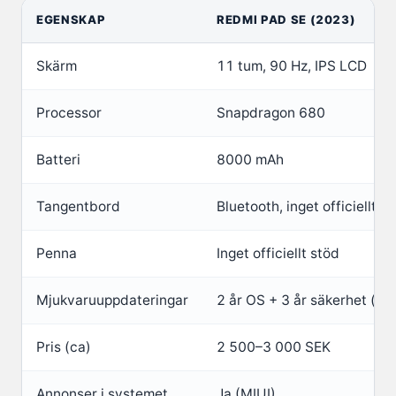
EGENSKAP
REDMI PAD SE (2023)
Skärm
11 tum, 90 Hz, IPS LCD
Processor
Snapdragon 680
Batteri
8000 mAh
Tangentbord
Bluetooth, inget officiellt
Penna
Inget officiellt stöd
Mjukvaruuppdateringar
2 år OS + 3 år säkerhet (os
Pris (ca)
2 500–3 000 SEK
Annonser i systemet
Ja (MIUI)