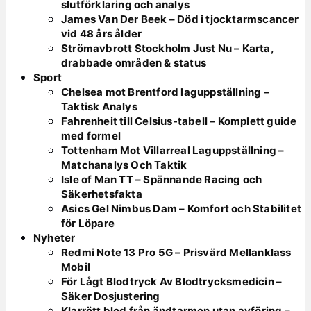
slutförklaring och analys
James Van Der Beek – Död i tjocktarmscancer
vid 48 års ålder
Strömavbrott Stockholm Just Nu – Karta,
drabbade områden & status
Sport
Chelsea mot Brentford laguppställning –
Taktisk Analys
Fahrenheit till Celsius-tabell – Komplett guide
med formel
Tottenham Mot Villarreal Laguppställning –
Matchanalys Och Taktik
Isle of Man TT – Spännande Racing och
Säkerhetsfakta
Asics Gel Nimbus Dam – Komfort och Stabilitet
för Löpare
Nyheter
Redmi Note 13 Pro 5G – Prisvärd Mellanklass
Mobil
För Lågt Blodtryck Av Blodtrycksmedicin –
Säker Dosjustering
Klarrött blod från ändtarmen utan avföring –