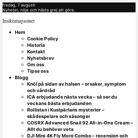
fredag, 7 augusti
Nyheter, nöje och nästa grej att göra.
Insiktsmagasinet
Hem
Cookie Policy
Historia
Kontakt
Nyhetsbrev
Om oss
Tipsa oss
Blogg
Knöl på sidan av halsen – orsaker, symptom
och vårdråd
ICA erbjudande nästa vecka – så ser du
veckans bästa erbjudanden
Rollistan i Kustpärlans mysterier –
skådespelare och säsonger
COSRX Advanced Snail 92 All-in-One Cream –
Allt du behöver veta
DJI Mini 4K Fly More Combo – recension och