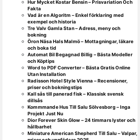
Hur Mycket Kostar Bensin – Prisvariation Och
Fakta
Vad är en Algoritm – Enkel förklaring med
exempel och historia
Tre Valv Gamla Stan – Adress, meny och
bokning
Öron Näsa Hals Malmö – Mottagningar, läkare
och boka tid
Automat Bil Begagnad Billig – Bästa Modeller
och Köptips
Word to PDF Converter – Bästa Gratis Online
Utan Installation
Radisson Hotel Style Vienna – Recensioner,
priser och bokningstips
Kall sås till panerad fisk – Klassisk svensk
dillsås
Kommmande Hus Till Salu Sölvesborg – Inga
Projekt Just Nu
Dior Forever Skin Glow – 24 timmars lyster och
hållbarhet
Miniature American Shepherd Till Salu – Valpar,
priser och uppfödare 2025