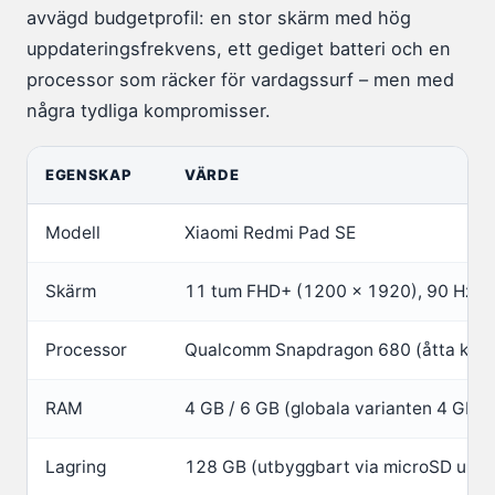
avvägd budgetprofil: en stor skärm med hög
uppdateringsfrekvens, ett gediget batteri och en
processor som räcker för vardagssurf – men med
några tydliga kompromisser.
EGENSKAP
VÄRDE
Modell
Xiaomi Redmi Pad SE
Skärm
11 tum FHD+ (1200 x 1920), 90 Hz I
Processor
Qualcomm Snapdragon 680 (åtta kärn
RAM
4 GB / 6 GB (globala varianten 4 GB)
Lagring
128 GB (utbyggbart via microSD upp ti