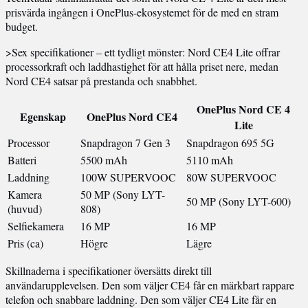
prisvärda ingången i OnePlus-ekosystemet för de med en stram
budget.
>Sex specifikationer – ett tydligt mönster: Nord CE4 Lite offrar
processorkraft och laddhastighet för att hålla priset nere, medan
Nord CE4 satsar på prestanda och snabbhet.
OnePlus Nord CE 4
Egenskap
OnePlus Nord CE4
Lite
Processor
Snapdragon 7 Gen 3
Snapdragon 695 5G
Batteri
5500 mAh
5110 mAh
Laddning
100W SUPERVOOC
80W SUPERVOOC
Kamera
50 MP (Sony LYT-
50 MP (Sony LYT-600)
(huvud)
808)
Selfiekamera
16 MP
16 MP
Pris (ca)
Högre
Lägre
Skillnaderna i specifikationer översätts direkt till
användarupplevelsen. Den som väljer CE4 får en märkbart rappare
telefon och snabbare laddning. Den som väljer CE4 Lite får en