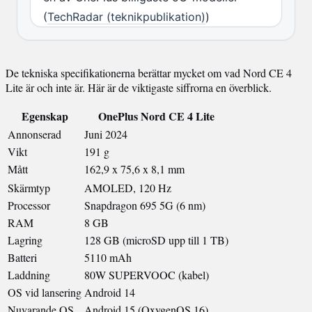
(
TechRadar (teknikpublikation)
)
De tekniska specifikationerna berättar mycket om vad Nord CE 4
Lite är och inte är. Här är de viktigaste siffrorna en överblick.
Egenskap
OnePlus Nord CE 4 Lite
Annonserad
Juni 2024
Vikt
191 g
Mått
162,9 x 75,6 x 8,1 mm
Skärmtyp
AMOLED, 120 Hz
Processor
Snapdragon 695 5G (6 nm)
RAM
8 GB
Lagring
128 GB (microSD upp till 1 TB)
Batteri
5110 mAh
Laddning
80W SUPERVOOC (kabel)
OS vid lansering
Android 14
Nuvarande OS
Android 15 (OxygenOS 16)