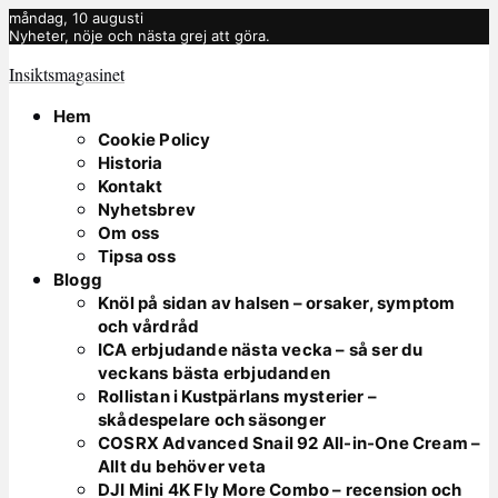
måndag, 10 augusti
Nyheter, nöje och nästa grej att göra.
Insiktsmagasinet
Hem
Cookie Policy
Historia
Kontakt
Nyhetsbrev
Om oss
Tipsa oss
Blogg
Knöl på sidan av halsen – orsaker, symptom
och vårdråd
ICA erbjudande nästa vecka – så ser du
veckans bästa erbjudanden
Rollistan i Kustpärlans mysterier –
skådespelare och säsonger
COSRX Advanced Snail 92 All-in-One Cream –
Allt du behöver veta
DJI Mini 4K Fly More Combo – recension och