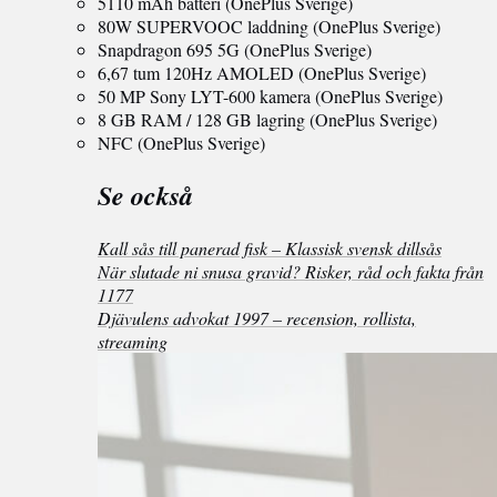
5110 mAh batteri (OnePlus Sverige)
80W SUPERVOOC laddning (OnePlus Sverige)
Snapdragon 695 5G (OnePlus Sverige)
6,67 tum 120Hz AMOLED (OnePlus Sverige)
50 MP Sony LYT-600 kamera (OnePlus Sverige)
8 GB RAM / 128 GB lagring (OnePlus Sverige)
NFC (OnePlus Sverige)
Se också
Kall sås till panerad fisk – Klassisk svensk dillsås
När slutade ni snusa gravid? Risker, råd och fakta från
1177
Djävulens advokat 1997 – recension, rollista,
streaming