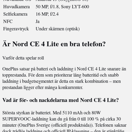
Huvudkamera
50 MP, f/1.8, Sony LYT-600
Selfiekamera
16 MP, f/2.4
NFC
Ja
Fingeravtryck
Under skärmen (optisk)
Är Nord CE 4 Lite en bra telefon?
Varför detta spelar roll
OnePlus satsar på batteri och laddning i Nord CE 4 Lite snarare än
topprestanda. För dem som prioriterar lång batteritid och snabb
laddning i budgetsegmentet är detta en stark kombination – men
prestandan ligger efter många konkurrenter.
Vad är för- och nackdelarna med Nord CE 4 Lite?
Största styrkan är batteriet. Med 5110 mAh och 80W
SUPERVOOC-laddning kan du gå från 0 till 100 % på cirka 30
minuter (OnePlus Sverige (officiell produktsida)). Telefonen saknar
dock trådlös laddning och officiell IP-klassning – den är stänktålig