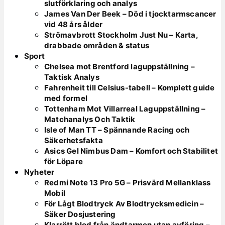
slutförklaring och analys
James Van Der Beek – Död i tjocktarmscancer
vid 48 års ålder
Strömavbrott Stockholm Just Nu – Karta,
drabbade områden & status
Sport
Chelsea mot Brentford laguppställning –
Taktisk Analys
Fahrenheit till Celsius-tabell – Komplett guide
med formel
Tottenham Mot Villarreal Laguppställning –
Matchanalys Och Taktik
Isle of Man TT – Spännande Racing och
Säkerhetsfakta
Asics Gel Nimbus Dam – Komfort och Stabilitet
för Löpare
Nyheter
Redmi Note 13 Pro 5G – Prisvärd Mellanklass
Mobil
För Lågt Blodtryck Av Blodtrycksmedicin –
Säker Dosjustering
Klarrött blod från ändtarmen utan avföring –