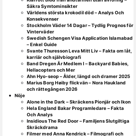
Säkra Symtominsikter
Världens största krokodil död – Analys Och
Konsekvenser
Stockholm Väder 14 Dagar – Tydlig Prognos för
Vinterväder
Swedish Schengen Visa Application Islamabad
– Enkel Guide
Svante Thuresson Leva Mitt Liv – Fakta om låt,
karriär och självbiografi
Band Dregen Är Medlem I – Backyard Babies,
Hellacopters och Mer
Ahn Hyo-seop – Ålder, längd och dramer 2025
Marius Borg Høiby flickvän – Nora Haukland
och rättegången 2026
Nöje
Alone in the Dark – Skräckens Pionjär och Ikon
Hela England Bakar Programledare – Fakta
Och Analys
Insidious The Red Door – Familjens Slutgiltiga
Skräckdrama
Filmer med Anna Kendrick – Filmografi och