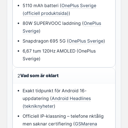
5110 mAh batteri (
OnePlus Sverige
(officiell produktsida)
)
80W SUPERVOOC laddning (
OnePlus
Sverige
)
Snapdragon 695 5G (
OnePlus Sverige
)
6,67 tum 120Hz AMOLED (OnePlus
Sverige)
2
Vad som är oklart
Exakt tidpunkt för Android 16-
uppdatering (
Android Headlines
(tekniknyheter
)
Officiell IP-klassning – telefone nktålig
men saknar certifiering (
GSMarena