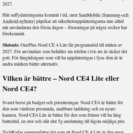
2027.
Hitt suffydateringarna kommit i tid, men
SamMobile (Samsung-och
Android-nyheter)
påpekar att säkerhetsuppdateringarna inte alltid
når användarna den första dagen – förseningar på några veckor har
förekommit.
Slutsats:
OnePlus Nord CE 4 Lite får programstöd till mitten av
2027. För användare som behåller sin telefon i två–tre år räcker det
gott. För långtidsägare som vill ha uppdateringar i fyra–fem år är
andra märken bättre alternativ.
Vilken är bättre – Nord CE4 Lite eller
Nord CE4?
Svaret beror på budget och prioriteringar. Nord CE4 är bättre för
den som värderar prestanda, snabbare laddning och en nyare
kamera. Nord CE4 Lite är bättre för den som främst vill ha lång
batteritid, en stor och slät slut 5g-anslutning till lägsta möjliga pris.
TechRadar sammanfattar det som att Nord CE 4 Lite är den mest