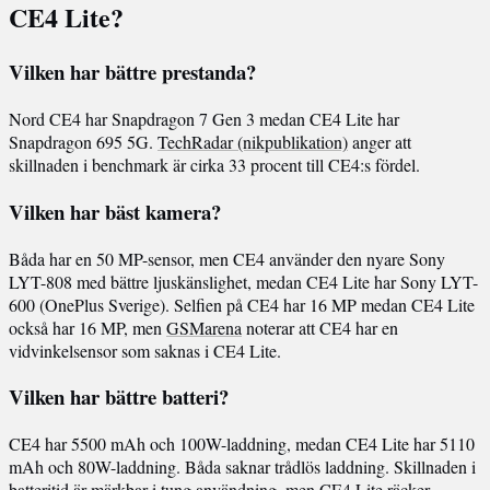
CE4 Lite?
Vilken har bättre prestanda?
Nord CE4 har Snapdragon 7 Gen 3 medan CE4 Lite har
Snapdragon 695 5G.
TechRadar (nikpublikation)
anger att
skillnaden i benchmark är cirka 33 procent till CE4:s fördel.
Vilken har bäst kamera?
Båda har en 50 MP-sensor, men CE4 använder den nyare Sony
LYT-808 med bättre ljuskänslighet, medan CE4 Lite har Sony LYT-
600 (OnePlus Sverige). Selfien på CE4 har 16 MP medan CE4 Lite
också har 16 MP, men
GSMarena
noterar att CE4 har en
vidvinkelsensor som saknas i CE4 Lite.
Vilken har bättre batteri?
CE4 har 5500 mAh och 100W-laddning, medan CE4 Lite har 5110
mAh och 80W-laddning. Båda saknar trådlös laddning. Skillnaden i
batteritid är märkbar i tung användning, men CE4 Lite räcker