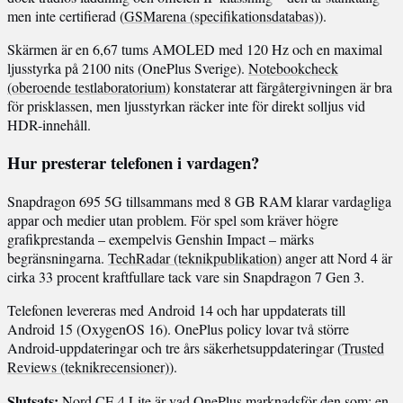
men inte certifierad (
GSMarena (specifikationsdatabas)
).
Skärmen är en 6,67 tums AMOLED med 120 Hz och en maximal
ljusstyrka på 2100 nits (OnePlus Sverige).
Notebookcheck
(oberoende testlaboratorium)
konstaterar att färgåtergivningen är bra
för prisklassen, men ljusstyrkan räcker inte för direkt solljus vid
HDR-innehåll.
Hur presterar telefonen i vardagen?
Snapdragon 695 5G tillsammans med 8 GB RAM klarar vardagliga
appar och medier utan problem. För spel som kräver högre
grafikprestanda – exempelvis Genshin Impact – märks
begränsningarna.
TechRadar (teknikpublikation)
anger att Nord 4 är
cirka 33 procent kraftfullare tack vare sin Snapdragon 7 Gen 3.
Telefonen levereras med Android 14 och har uppdaterats till
Android 15 (OxygenOS 16). OnePlus policy lovar två större
Android-uppdateringar och tre års säkerhetsuppdateringar (
Trusted
Reviews (teknikrecensioner)
).
Slutsats:
Nord CE 4 Lite är vad OnePlus marknadsför den som: en