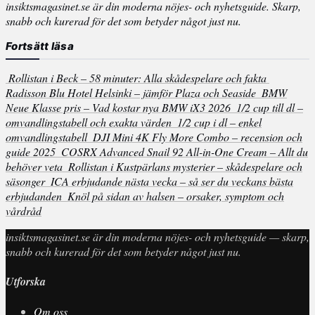
insiktsmagasinet.se är din moderna nöjes- och nyhetsguide. Skarp,
snabb och kurerad för det som betyder något just nu.
Fortsätt läsa
Rollistan i Beck – 58 minuter: Alla skådespelare och fakta
Radisson Blu Hotel Helsinki – jämför Plaza och Seaside
BMW
Neue Klasse pris – Vad kostar nya BMW iX3 2026
1/2 cup till dl –
omvandlingstabell och exakta värden
1/2 cup i dl – enkel
omvandlingstabell
DJI Mini 4K Fly More Combo – recension och
guide 2025
COSRX Advanced Snail 92 All-in-One Cream – Allt du
behöver veta
Rollistan i Kustpärlans mysterier – skådespelare och
säsonger
ICA erbjudande nästa vecka – så ser du veckans bästa
erbjudanden
Knöl på sidan av halsen – orsaker, symptom och
vårdråd
insiktsmagasinet.se är din moderna nöjes- och nyhetsguide — skarp,
snabb och kurerad för det som betyder något just nu.
Utforska
Om oss