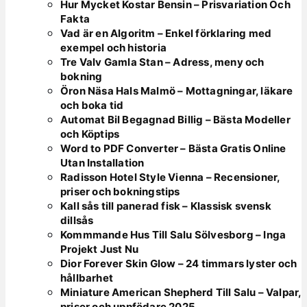
Hur Mycket Kostar Bensin – Prisvariation Och
Fakta
Vad är en Algoritm – Enkel förklaring med
exempel och historia
Tre Valv Gamla Stan – Adress, meny och
bokning
Öron Näsa Hals Malmö – Mottagningar, läkare
och boka tid
Automat Bil Begagnad Billig – Bästa Modeller
och Köptips
Word to PDF Converter – Bästa Gratis Online
Utan Installation
Radisson Hotel Style Vienna – Recensioner,
priser och bokningstips
Kall sås till panerad fisk – Klassisk svensk
dillsås
Kommmande Hus Till Salu Sölvesborg – Inga
Projekt Just Nu
Dior Forever Skin Glow – 24 timmars lyster och
hållbarhet
Miniature American Shepherd Till Salu – Valpar,
priser och uppfödare 2025