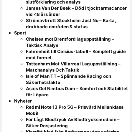
slutförklaring och analys
James Van Der Beek – Död i tjocktarmscancer
vid 48 års ålder
Strömavbrott Stockholm Just Nu – Karta,
drabbade områden & status
Sport
Chelsea mot Brentford laguppställning –
Taktisk Analys
Fahrenheit till Celsius-tabell – Komplett guide
med formel
Tottenham Mot Villarreal Laguppställning –
Matchanalys Och Taktik
Isle of Man TT – Spännande Racing och
Säkerhetsfakta
Asics Gel Nimbus Dam – Komfort och Stabilitet
för Löpare
Nyheter
Redmi Note 13 Pro 5G – Prisvärd Mellanklass
Mobil
För Lågt Blodtryck Av Blodtrycksmedicin –
Säker Dosjustering
Klarrött blod från ändtarmen utan avföring –