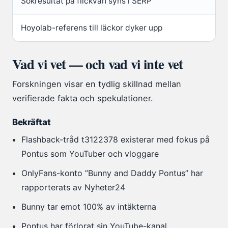
Sökresultat på flickvän syns i SERP
Hoyolab-referens till läckor dyker upp
Vad vi vet — och vad vi inte vet
Forskningen visar en tydlig skillnad mellan
verifierade fakta och spekulationer.
Bekräftat
Flashback-tråd t3122378 existerar med fokus på
Pontus som YouTuber och vloggare
OnlyFans-konto ”Bunny and Daddy Pontus” har
rapporterats av Nyheter24
Bunny tar emot 100% av intäkterna
Pontus har förlorat sin YouTube-kanal