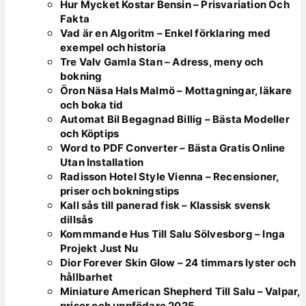
Hur Mycket Kostar Bensin – Prisvariation Och
Fakta
Vad är en Algoritm – Enkel förklaring med
exempel och historia
Tre Valv Gamla Stan – Adress, meny och
bokning
Öron Näsa Hals Malmö – Mottagningar, läkare
och boka tid
Automat Bil Begagnad Billig – Bästa Modeller
och Köptips
Word to PDF Converter – Bästa Gratis Online
Utan Installation
Radisson Hotel Style Vienna – Recensioner,
priser och bokningstips
Kall sås till panerad fisk – Klassisk svensk
dillsås
Kommmande Hus Till Salu Sölvesborg – Inga
Projekt Just Nu
Dior Forever Skin Glow – 24 timmars lyster och
hållbarhet
Miniature American Shepherd Till Salu – Valpar,
priser och uppfödare 2025