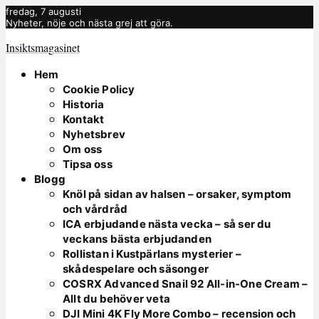
fredag, 7 augusti
Nyheter, nöje och nästa grej att göra.
Insiktsmagasinet
Hem
Cookie Policy
Historia
Kontakt
Nyhetsbrev
Om oss
Tipsa oss
Blogg
Knöl på sidan av halsen – orsaker, symptom
och vårdråd
ICA erbjudande nästa vecka – så ser du
veckans bästa erbjudanden
Rollistan i Kustpärlans mysterier –
skådespelare och säsonger
COSRX Advanced Snail 92 All-in-One Cream –
Allt du behöver veta
DJI Mini 4K Fly More Combo – recension och