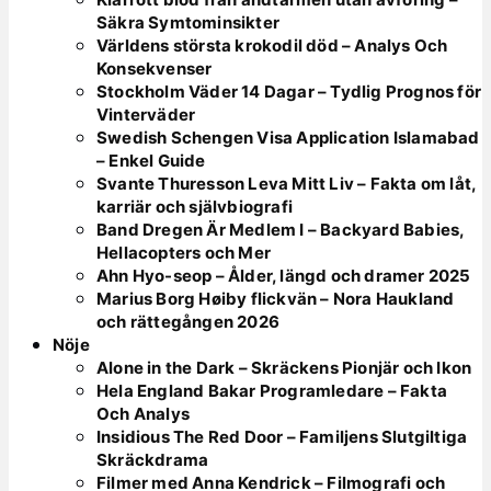
Säkra Symtominsikter
Världens största krokodil död – Analys Och
Konsekvenser
Stockholm Väder 14 Dagar – Tydlig Prognos för
Vinterväder
Swedish Schengen Visa Application Islamabad
– Enkel Guide
Svante Thuresson Leva Mitt Liv – Fakta om låt,
karriär och självbiografi
Band Dregen Är Medlem I – Backyard Babies,
Hellacopters och Mer
Ahn Hyo-seop – Ålder, längd och dramer 2025
Marius Borg Høiby flickvän – Nora Haukland
och rättegången 2026
Nöje
Alone in the Dark – Skräckens Pionjär och Ikon
Hela England Bakar Programledare – Fakta
Och Analys
Insidious The Red Door – Familjens Slutgiltiga
Skräckdrama
Filmer med Anna Kendrick – Filmografi och