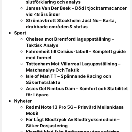
slutförklaring och analys
James Van Der Beek – Död i tjocktarmscancer
vid 48 års ålder
Strömavbrott Stockholm Just Nu – Karta,
drabbade områden & status
Sport
Chelsea mot Brentford laguppställning –
Taktisk Analys
Fahrenheit till Celsius-tabell – Komplett guide
med formel
Tottenham Mot Villarreal Laguppställning –
Matchanalys Och Taktik
Isle of Man TT – Spännande Racing och
Säkerhetsfakta
Asics Gel Nimbus Dam – Komfort och Stabilitet
för Löpare
Nyheter
Redmi Note 13 Pro 5G – Prisvärd Mellanklass
Mobil
För Lågt Blodtryck Av Blodtrycksmedicin –
Säker Dosjustering
Klarrött blod från ändtarmen utan avföring –