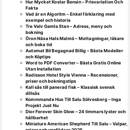
Hur Mycket Kostar Bensin – Prisvariation Och
Fakta
Vad är en Algoritm – Enkel förklaring med
exempel och historia
Tre Valv Gamla Stan – Adress, meny och
bokning
Öron Näsa Hals Malmö – Mottagningar, läkare
och boka tid
Automat Bil Begagnad Billig – Bästa Modeller
och Köptips
Word to PDF Converter – Bästa Gratis Online
Utan Installation
Radisson Hotel Style Vienna – Recensioner,
priser och bokningstips
Kall sås till panerad fisk – Klassisk svensk
dillsås
Kommmande Hus Till Salu Sölvesborg – Inga
Projekt Just Nu
Dior Forever Skin Glow – 24 timmars lyster och
hållbarhet
Miniature American Shepherd Till Salu – Valpar,
priser och uppfödare 2025