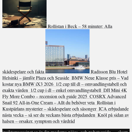
Rollistan i Beck – 58 minuter: Alla
skådespelare och fakta
Radisson Blu Hotel
Helsinki – jämför Plaza och Seaside
BMW Neue Klasse pris – Vad
kostar nya BMW iX3 2026
1/2 cup till dl – omvandlingstabell och
exakta värden
1/2 cup i dl – enkel omvandlingstabell
DJI Mini 4K
Fly More Combo – recension och guide 2025
COSRX Advanced
Snail 92 All-in-One Cream – Allt du behöver veta
Rollistan i
Kustpärlans mysterier – skådespelare och säsonger
ICA erbjudande
nästa vecka – så ser du veckans bästa erbjudanden
Knöl på sidan av
halsen – orsaker, symptom och vårdråd
insiktsmagasinet.se är din moderna nöjes- och nyhetsguide — skarp,