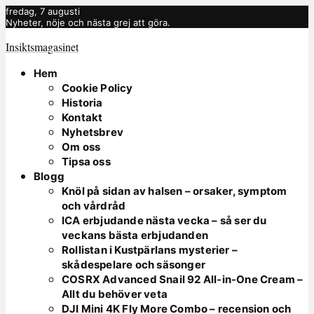
fredag, 7 augusti
Nyheter, nöje och nästa grej att göra.
Insiktsmagasinet
Hem
Cookie Policy
Historia
Kontakt
Nyhetsbrev
Om oss
Tipsa oss
Blogg
Knöl på sidan av halsen – orsaker, symptom
och vårdråd
ICA erbjudande nästa vecka – så ser du
veckans bästa erbjudanden
Rollistan i Kustpärlans mysterier –
skådespelare och säsonger
COSRX Advanced Snail 92 All-in-One Cream –
Allt du behöver veta
DJI Mini 4K Fly More Combo – recension och