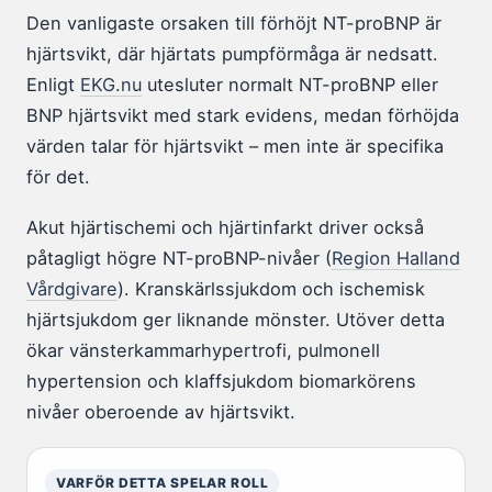
Den vanligaste orsaken till förhöjt NT-proBNP är
hjärtsvikt, där hjärtats pumpförmåga är nedsatt.
Enligt
EKG.nu
utesluter normalt NT-proBNP eller
BNP hjärtsvikt med stark evidens, medan förhöjda
värden talar för hjärtsvikt – men inte är specifika
för det.
Akut hjärtischemi och hjärtinfarkt driver också
påtagligt högre NT-proBNP-nivåer (
Region Halland
Vårdgivare
). Kranskärlssjukdom och ischemisk
hjärtsjukdom ger liknande mönster. Utöver detta
ökar vänsterkammarhypertrofi, pulmonell
hypertension och klaffsjukdom biomarkörens
nivåer oberoende av hjärtsvikt.
VARFÖR DETTA SPELAR ROLL