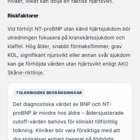
nivåer, vilket kan dölja en faktisk hjärtsvikt.
Riskfaktorer
Vid förhöjt NT-proBNP utan känd hjärtsjukdom bör
utredningen fokusera på kranskärlssjukdom och
klaffel. Hög ålder, snabbt förmaksflimmer, grav
KOL, signifikant njursvikt eller annan svår sjukdom
kan ge förhöjda värden utan hjärtsvikt enligt
AKO
Skåne-riktlinje
.
TOLKNINGENS BEGRÄNSNINGAR
Det diagnostiska värdet av BNP och NT-
proBNP är mindre hos äldre – åldersjusterade
cutoff-värden behövs för kliniskt tillförlitlig
tolkning. Kliniker bör vara försiktiga med att
dra slutsatser enbart baserat på förhöjda