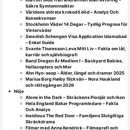
Säkra Symtominsikter
Världens största krokodil död – Analys Och
Konsekvenser
Stockholm Väder 14 Dagar – Tydlig Prognos för
Vinterväder
Swedish Schengen Visa Application Islamabad
– Enkel Guide
Svante Thuresson Leva Mitt Liv – Fakta om låt,
karriär och självbiografi
Band Dregen Är Medlem I – Backyard Babies,
Hellacopters och Mer
Ahn Hyo-seop – Ålder, längd och dramer 2025
Marius Borg Høiby flickvän – Nora Haukland
och rättegången 2026
Nöje
Alone in the Dark – Skräckens Pionjär och Ikon
Hela England Bakar Programledare – Fakta
Och Analys
Insidious The Red Door – Familjens Slutgiltiga
Skräckdrama
Filmer med Anna Kendrick – Filmografi och