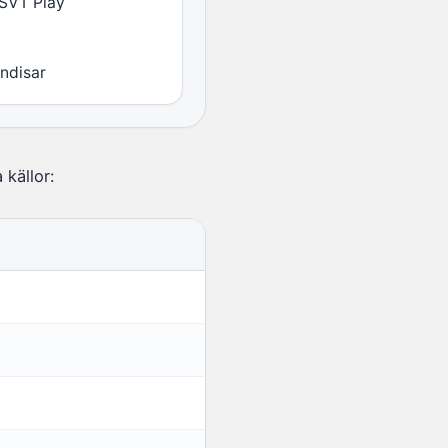
 SVT Play
ndisar
 källor: