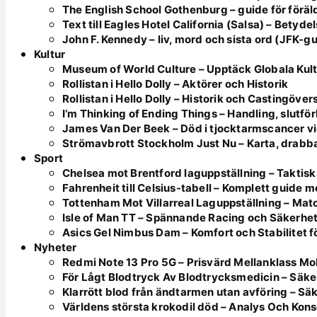
The English School Gothenburg – guide för föräl
Text till Eagles Hotel California (Salsa) – Betyde
John F. Kennedy – liv, mord och sista ord (JFK-g
Kultur
Museum of World Culture – Upptäck Globala Kul
Rollistan i Hello Dolly – Aktörer och Historik
Rollistan i Hello Dolly – Historik och Castingöver
I’m Thinking of Ending Things – Handling, slutfö
James Van Der Beek – Död i tjocktarmscancer vi
Strömavbrott Stockholm Just Nu – Karta, drabb
Sport
Chelsea mot Brentford laguppställning – Taktisk
Fahrenheit till Celsius-tabell – Komplett guide 
Tottenham Mot Villarreal Laguppställning – Mat
Isle of Man TT – Spännande Racing och Säkerhe
Asics Gel Nimbus Dam – Komfort och Stabilitet f
Nyheter
Redmi Note 13 Pro 5G – Prisvärd Mellanklass Mo
För Lågt Blodtryck Av Blodtrycksmedicin – Säke
Klarrött blod från ändtarmen utan avföring – S
Världens största krokodil död – Analys Och Kon