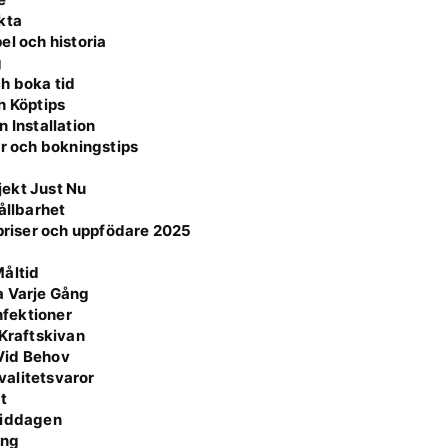
kta
el och historia
g
h boka tid
h Köptips
 Installation
er och bokningstips
jekt Just Nu
ållbarhet
 priser och uppfödare 2025
Måltid
a Varje Gång
fektioner
 Kraftskivan
Vid Behov
valitetsvaror
t
 Middagen
ing