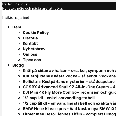
fredag, 7 augusti
Nyheter, nöje och nästa grej att göra.
Insiktsmagasinet
Hem
Cookie Policy
Historia
Kontakt
Nyhetsbrev
Om oss
Tipsa oss
Blogg
Knöl på sidan av halsen – orsaker, symptom och
ICA erbjudande nästa vecka – så ser du veckan
Rollistan i Kustpärlans mysterier – skådespelar
COSRX Advanced Snail 92 All-in-One Cream – Al
DJI Mini 4K Fly More Combo – recension och gu
1/2 cup i dl – enkel omvandlingstabell
1/2 cup till dl – omvandlingstabell och exakta v
BMW Neue Klasse pris – Vad kostar nya BMW iX
Filmer med Hero Fiennes Tiffin – komplett filmog