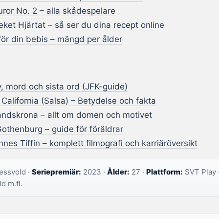
Juror No. 2 – alla skådespelare
ket Hjärtat – så ser du dina recept online
för din bebis – mängd per ålder
v, mord och sista ord (JFK-guide)
l California (Salsa) – Betydelse och fakta
Landskrona – allt om domen och motivet
othenburg – guide för föräldrar
nes Tiffin – komplett filmografi och karriäröversikt
ssvold ·
Seriepremiär:
2023 ·
Ålder:
27 ·
Plattform:
SVT Play 
 m.fl.