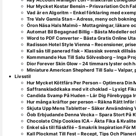
Hur Mycket Kostar Bensin – Prisvariation Och Fa
Vad är en Algoritm – Enkel förklaring med exemp
Tre Valv Gamla Stan – Adress, meny och boknin
Öron Näsa Hals Malmö – Mottagningar, läkare oc
Automat Bil Begagnad Billig – Bästa Modeller oc
Word to PDF Converter – Bästa Gratis Online Utan
Radisson Hotel Style Vienna – Recensioner, pris
Kall sås till panerad fisk – Klassisk svensk dillsås
Kommmande Hus Till Salu Sölvesborg – Inga Pro
Dior Forever Skin Glow – 24 timmars lyster och h
Miniature American Shepherd Till Salu – Valpar,
Livsstil
Hur Mycket Köttfärs Per Person – Optimera Din 
Saffranskladdkaka med vit choklad – Lyxigt Fik
Candida Svamp På Huden – Lär Dig Förebygga In
Hur många kräftor per person – Räkna Rätt Inför
Skjuta Upp Mens Tabletter – Säker Användning 
Öob Erbjudande Denna Vecka – Spara Stort På K
Chocolate Chip Cookies ICA – Äkta Fika & Kvalite
Enkel sås till fläskfilé – Smakrik Inspiration För
Kall Plockmat Till Fest – Recept, Tips Och Planer