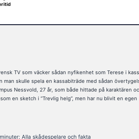
ritid
 svensk TV som väcker sådan nyfikenhet som Terese i kass
t en man skulle spela en kassabiträde med sådan övertygel
Hampus Nessvold, 27 år, som både hittade på karaktären oc
 som en sketch i ”Trevlig helg”, men har nu blivit en ege
8 minuter: Alla skådespelare och fakta