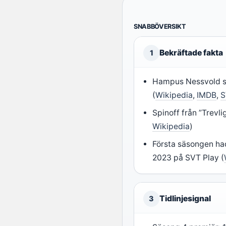
SNABBÖVERSIKT
Bekräftade fakta
1
Hampus Nessvold sp
(
Wikipedia
,
IMDB
,
S
Spinoff från ”Trevlig
Wikipedia
)
Första säsongen ha
2023 på SVT Play (
Tidlinjesignal
3