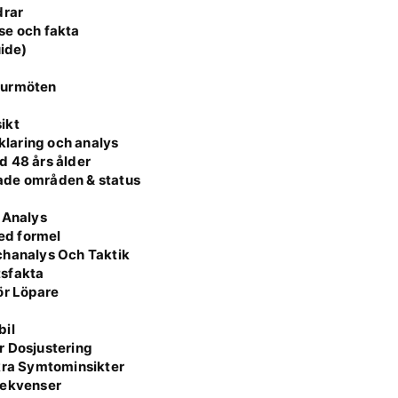
drar
lse och fakta
uide)
turmöten
sikt
rklaring och analys
d 48 års ålder
ade områden & status
 Analys
med formel
chanalys Och Taktik
tsfakta
ör Löpare
bil
r Dosjustering
äkra Symtominsikter
sekvenser