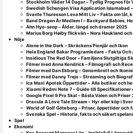
Stockholm Väder 14 Dagar – Tydlig Prognos för 
Swedish Schengen Visa Application Islamabad –
Svante Thuresson Leva Mitt Liv – Fakta om låt, ka
Band Dregen Är Medlem I – Backyard Babies, He
Ahn Hyo-seop – Ålder, längd och dramer 2025
Marius Borg Høiby flickvän – Nora Haukland oc
Nöje
Alone in the Dark – Skräckens Pionjär och Ikon
Hela England Bakar Programledare – Fakta Och
Insidious The Red Door – Familjens Slutgiltiga 
Filmer med Anna Kendrick – Filmografi och Rece
Filmer med Dan Ekborg – Genombrott och Ikonis
Filmer med Danny Trejo – Streaming och Biograf
Ica Maxi Apotek Öppettider – Alla butiker och h
Xiaomi Redmi Note 7 – Guide till Specifikatione
Google Pixel 9 Pro Skal – Bästa Valen och Priser
Dracula A Love Tale Stream – Hyr eller köp i Sve
World of Golf Göteborg – Priser, öppettider och f
Svenska Spel – Historia, fakta och säkert spelan
Spel
Ekonomi
Key Account Manager Lön – Insiktsfull Löneguid