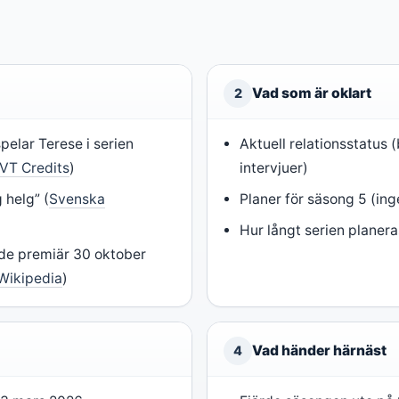
Vad som är oklart
2
elar Terese i serien
Aktuell relationsstatus 
VT Credits
)
intervjuer)
 helg” (
Svenska
Planer för säsong 5 (inge
Hur långt serien planera
de premiär 30 oktober
Wikipedia
)
Vad händer härnäst
4