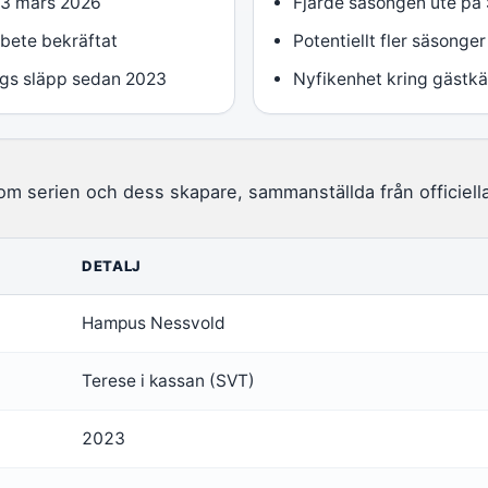
13 mars 2026
Fjärde säsongen ute på
bete bekräftat
Potentiellt fler säsonger
gs släpp sedan 2023
Nyfikenhet kring gästkä
 om serien och dess skapare, sammanställda från officiella
DETALJ
Hampus Nessvold
Terese i kassan (SVT)
2023