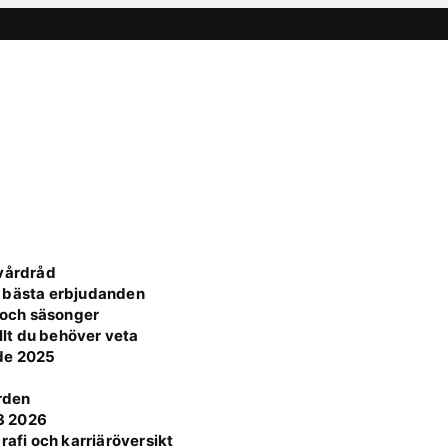
 vårdråd
s bästa erbjudanden
e och säsonger
lt du behöver veta
ide 2025
ärden
3 2026
rafi och karriäröversikt