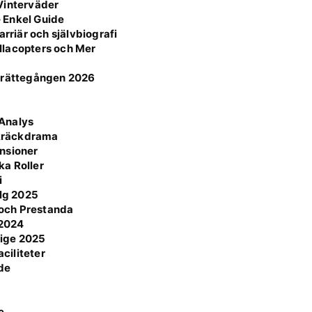
Vinterväder
 Enkel Guide
rriär och självbiografi
llacopters och Mer
h rättegången 2026
 Analys
Skräckdrama
nsioner
ka Roller
i
elg 2025
r och Prestanda
 2024
rige 2025
aciliteter
de
e