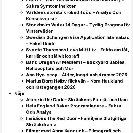
Säkra Symtominsikter
Världens största krokodil död – Analys Och
Konsekvenser
Stockholm Väder 14 Dagar – Tydlig Prognos för
Vinterväder
Swedish Schengen Visa Application Islamabad
– Enkel Guide
Svante Thuresson Leva Mitt Liv – Fakta om låt,
karriär och självbiografi
Band Dregen Är Medlem I – Backyard Babies,
Hellacopters och Mer
Ahn Hyo-seop – Ålder, längd och dramer 2025
Marius Borg Høiby flickvän – Nora Haukland
och rättegången 2026
Nöje
Alone in the Dark – Skräckens Pionjär och Ikon
Hela England Bakar Programledare – Fakta
Och Analys
Insidious The Red Door – Familjens Slutgiltiga
Skräckdrama
Filmer med Anna Kendrick – Filmografi och