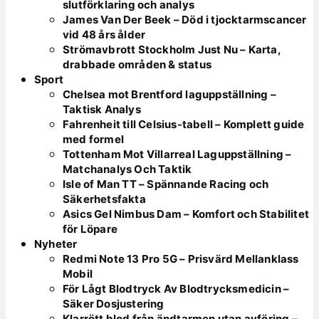
slutförklaring och analys
James Van Der Beek – Död i tjocktarmscancer
vid 48 års ålder
Strömavbrott Stockholm Just Nu – Karta,
drabbade områden & status
Sport
Chelsea mot Brentford laguppställning –
Taktisk Analys
Fahrenheit till Celsius-tabell – Komplett guide
med formel
Tottenham Mot Villarreal Laguppställning –
Matchanalys Och Taktik
Isle of Man TT – Spännande Racing och
Säkerhetsfakta
Asics Gel Nimbus Dam – Komfort och Stabilitet
för Löpare
Nyheter
Redmi Note 13 Pro 5G – Prisvärd Mellanklass
Mobil
För Lågt Blodtryck Av Blodtrycksmedicin –
Säker Dosjustering
Klarrött blod från ändtarmen utan avföring –