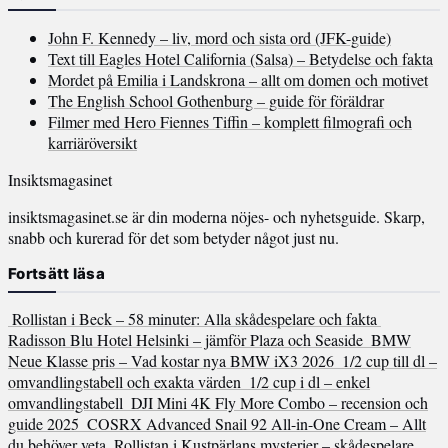
John F. Kennedy – liv, mord och sista ord (JFK-guide)
Text till Eagles Hotel California (Salsa) – Betydelse och fakta
Mordet på Emilia i Landskrona – allt om domen och motivet
The English School Gothenburg – guide för föräldrar
Filmer med Hero Fiennes Tiffin – komplett filmografi och
karriäröversikt
Insiktsmagasinet
insiktsmagasinet.se är din moderna nöjes- och nyhetsguide. Skarp,
snabb och kurerad för det som betyder något just nu.
Fortsätt läsa
Rollistan i Beck – 58 minuter: Alla skådespelare och fakta
Radisson Blu Hotel Helsinki – jämför Plaza och Seaside
BMW
Neue Klasse pris – Vad kostar nya BMW iX3 2026
1/2 cup till dl –
omvandlingstabell och exakta värden
1/2 cup i dl – enkel
omvandlingstabell
DJI Mini 4K Fly More Combo – recension och
guide 2025
COSRX Advanced Snail 92 All-in-One Cream – Allt
du behöver veta
Rollistan i Kustpärlans mysterier – skådespelare