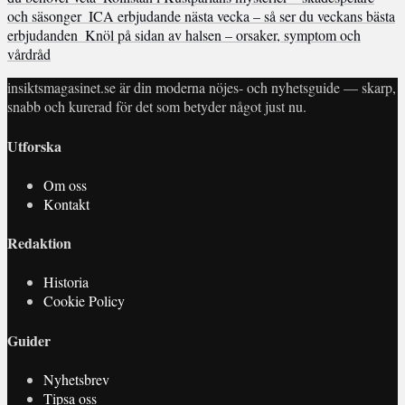
och säsonger
ICA erbjudande nästa vecka – så ser du veckans bästa
erbjudanden
Knöl på sidan av halsen – orsaker, symptom och
vårdråd
insiktsmagasinet.se är din moderna nöjes- och nyhetsguide — skarp,
snabb och kurerad för det som betyder något just nu.
Utforska
Om oss
Kontakt
Redaktion
Historia
Cookie Policy
Guider
Nyhetsbrev
Tipsa oss