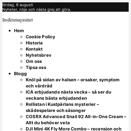
lördag, 8 augusti
Nyheter, nöje och nästa grej att göra.
Insiktsmagasinet
Hem
Cookie Policy
Historia
Kontakt
Nyhetsbrev
Om oss
Tipsa oss
Blogg
Knöl på sidan av halsen – orsaker, symptom
och vårdråd
ICA erbjudande nästa vecka – så ser du
veckans bästa erbjudanden
Rollistan i Kustpärlans mysterier –
skådespelare och säsonger
COSRX Advanced Snail 92 All-in-One Cream –
Allt du behöver veta
DJI Mini 4K Fly More Combo – recension och