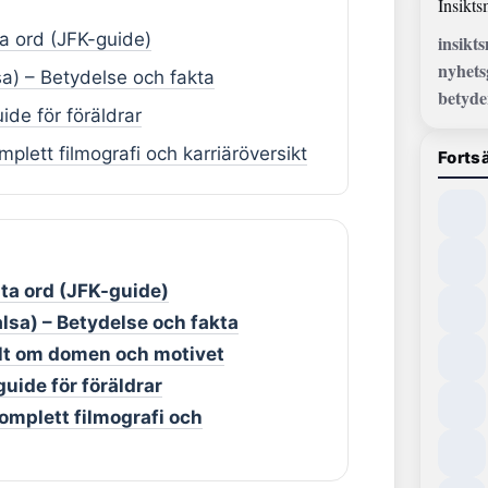
Insikts
ta ord (JFK-guide)
insikt
nyhets
lsa) – Betydelse och fakta
betyde
de för föräldrar
plett filmografi och karriäröversikt
Fortsä
sta ord (JFK-guide)
Salsa) – Betydelse och fakta
llt om domen och motivet
uide för föräldrar
omplett filmografi och