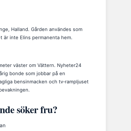
öinge, Halland. Gården användes som
et är inte Elins permanenta hem.
lometer väster om Vättern. Nyheter24
årig bonde som jobbar på en
agliga bensinmacken och tv‑rampljuset
ebevakningen.
Bonde söker fru?
ran