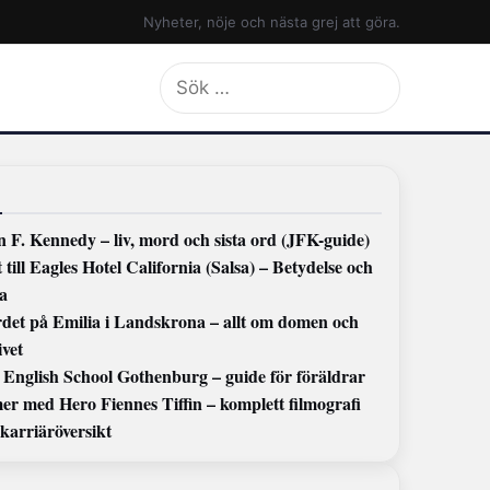
Nyheter, nöje och nästa grej att göra.
Sök
efter:
 F. Kennedy – liv, mord och sista ord (JFK-guide)
 till Eagles Hotel California (Salsa) – Betydelse och
ta
det på Emilia i Landskrona – allt om domen och
ivet
 English School Gothenburg – guide för föräldrar
er med Hero Fiennes Tiffin – komplett filmografi
karriäröversikt