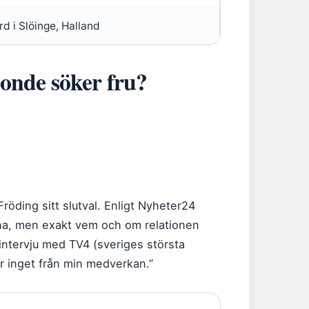
d i Slöinge, Halland
Bonde söker fru?
röding sitt slutval. Enligt Nyheter24
rna, men exakt vem och om relationen
n intervju med TV4 (sveriges största
ar inget från min medverkan.”