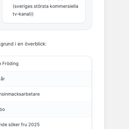
(sveriges största kommersiella
tv‑kanal))
grund i en överblick:
n Fröding
 år
nsinmacksarbetare
bo
nde söker fru 2025