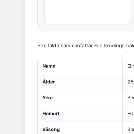
Sex fakta sammanfattar Elin Frödings bak
Namn
Eli
Ålder
25
Yrke
Be
Hemort
Ha
Säsong
Bo