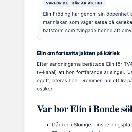
VARFÖR DET HÄR ÄR VIKTIGT
Elin Fröding har genom sin öppenhet b
människan som vågar satsa på kärlek
hatstorm som tvingade henne att omvärd
Elin om fortsatta jakten på kärlek
Efter sändningarna berättade Elin för TV
tv‑kanal) att hon fortfarande är singel. ”
eget”, citeras hon. Drömmen om ett liv på
osäker.
Var bor Elin i Bonde sö
Gården i Slöinge – inspelningspla