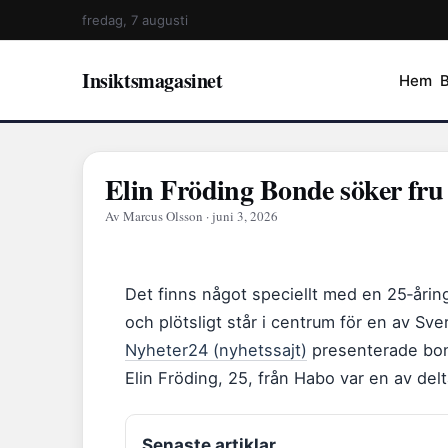
fredag, 7 augusti
Insiktsmagasinet
Hem
Elin Fröding Bonde söker fru 
Av Marcus Olsson · juni 3, 2026
Det finns något speciellt med en 25‑åri
och plötsligt står i centrum för en av Sv
Nyheter24 (nyhetssajt)
presenterade bond
Elin Fröding, 25, från Habo var en av del
Senaste artiklar