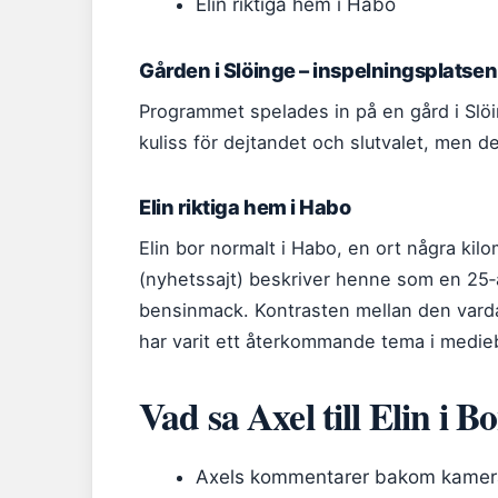
Elin riktiga hem i Habo
Gården i Slöinge – inspelningsplatsen
Programmet spelades in på en gård i Sl
kuliss för dejtandet och slutvalet, men d
Elin riktiga hem i Habo
Elin bor normalt i Habo, en ort några ki
(nyhetssajt) beskriver henne som en 25‑
bensinmack. Kontrasten mellan den vard
har varit ett återkommande tema i medi
Vad sa Axel till Elin i 
Axels kommentarer bakom kame