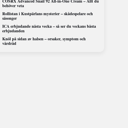
COSRX Advanced Snail 92 All-in-One Cream – Allt du
behöver veta
Rollistan i Kustpärlans mysterier – skådespelare och
säsonger
ICA erbjudande nästa vecka – så ser du veckans bästa
erbjudanden
Knöl på sidan av halsen – orsaker, symptom och
vårdråd