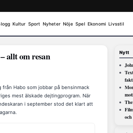
Blogg
Kultur
Sport
Nyheter
Nöje
Spel
Ekonomi
Livsstil
Nytt
– allt om resan
John
Text
fak
Mor
ng från Habo som jobbar på bensinmack
mot
eriges mest älskade dejtingprogram. När
The
eskaran i september stod det klart att
Film
tagarna.
och 